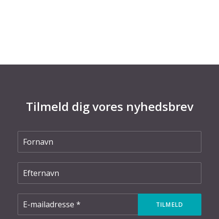
undgå spild og forsinkelser, men også helt nye
værditilbud kan opstå. Læs i denne…
Tilmeld dig vores nyhedsbrev