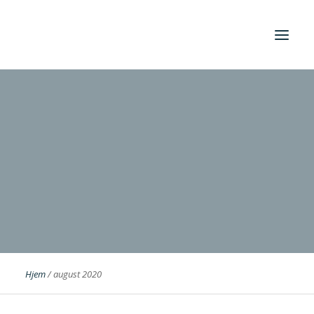
Foreningen
Institutter
Aktuelt
Cases
Hjem
/
august 2020
Search