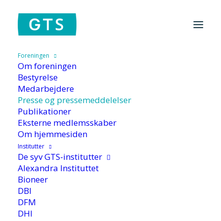
Foreningen
Om foreningen
Hjem
/
Foreningen
/
Presse og pressemeddelelser
Bestyrelse
Medarbejdere
Presse og pressemeddelelser
Publikationer
Eksterne medlemsskaber
Om hjemmesiden
Presse og
Institutter
pressemeddelelser
De syv GTS-institutter
Alexandra Instituttet
Bioneer
DBI
Vi kommenterer gerne på sager inden
DFM
for det forsknings- og
DHI