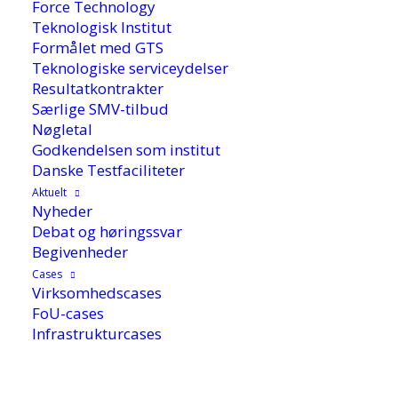
Force Technology
innovationspolitiske område. Vi hjælper
Teknologisk Institut
Formålet med GTS
også med gode cases og viden fra vores
Teknologiske serviceydelser
område. Du finder vores
Resultatkontrakter
Særlige SMV-tilbud
pressemeddelelser herunder.
Nøgletal
Godkendelsen som institut
Danske Testfaciliteter
Aktuelt
Pressekontakt, GTS-foreningen
Nyheder
Debat og høringssvar
Begivenheder
Mette Fjord Sørensen
Cases
Virksomhedscases
Direktør
FoU-cases
Mobil: 24832172
Infrastrukturcases
mefs@gts-net.dk
Download pressebillede
her