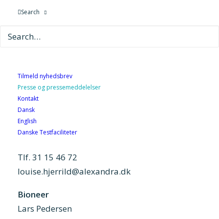
Search
Jens Langergaard
Presserådgiver
Mobil: 21 41 05 50
jela@gts-net.dk
Tilmeld nyhedsbrev
Pressekontakt, GTS-
Presse og pressemeddelelser
institutterne
Kontakt
Dansk
English
Alexandra Instituttet
Danske Testfaciliteter
Louise Hjerrild
Tlf. 31 15 46 72
louise.hjerrild@alexandra.dk
Bioneer
Lars Pedersen