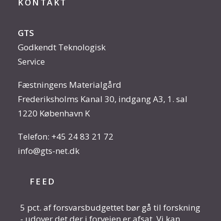
KONTAKT
GTS
Godkendt Teknologisk
Service
Fæstningens Materialgård
Frederiksholms Kanal 30, indgang A3, 1. sal
1220 København K
Telefon:
+45 24 83 21 72
info@gts-net.dk
FEED
5 pct. af forsvarsbudgettet bør gå til forskning
- udover det der i forvejen er afsat. Vi kan