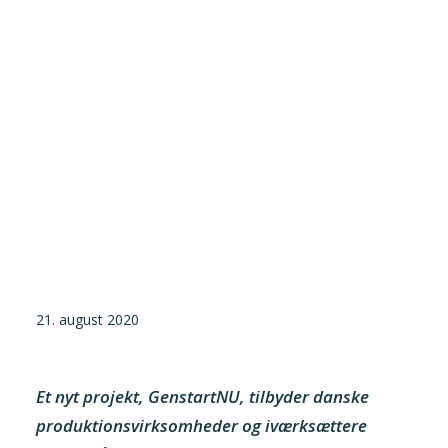
Tilmeld nyhedsbrev
Presse og pressemeddelelser
Kontakt
Dansk
English
Danske Testfaciliteter
21. august 2020
Et nyt projekt, GenstartNU, tilbyder danske
produktionsvirksomheder og iværksættere