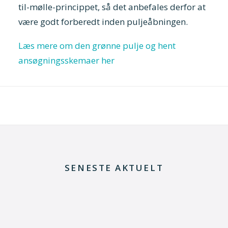
til-mølle-princippet, så det anbefales derfor at
være godt forberedt inden puljeåbningen.
Læs mere om den grønne pulje og hent
ansøgningsskemaer her
SENESTE AKTUELT
29. juni 2026
Kommentar til Folketingets akutpakke for