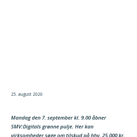
Tilmeld nyhedsbrev
Presse og pressemeddelelser
Kontakt
Dansk
English
Danske Testfaciliteter
25. august 2020
Mandag den 7. september kl. 9.00 åbner
SMV:Digitals grønne pulje. Her kan
virksomheder søge om tilskud på hhv. 25.000 kr.