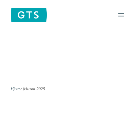
Foreningen
Institutter
Aktuelt
Cases
Hjem
/
februar 2025
Search