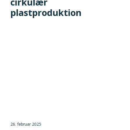
cirkulær
Tilmeld nyhedsbrev
plastproduktion
Presse og pressemeddelelser
Kontakt
Dansk
English
Danske Testfaciliteter
26. februar 2025