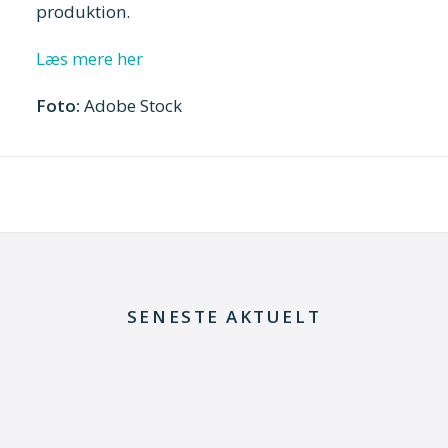
produktion.
Læs mere her
Foto:
Adobe Stock
SENESTE AKTUELT
29. juni 2026
Kommentar til Folketingets akutpakke for
elnettet