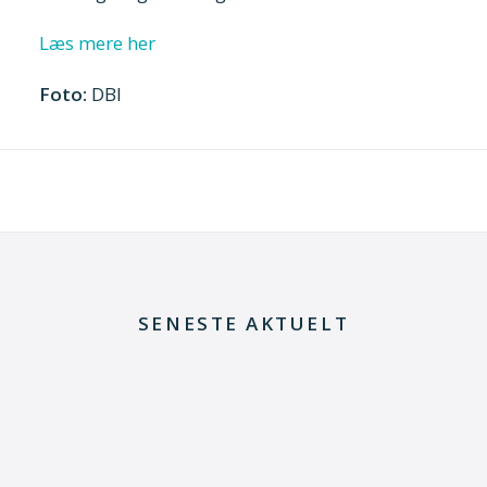
Læs mere her
Foto:
DBI
SENESTE AKTUELT
29. juni 2026
Kommentar til Folketingets akutpakke for
elnettet