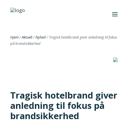
Hjem
/
Aktuelt
/
Nyhed
/
Tragisk hotelbrand giver anledning til fokus
på brandsikkerhed
Foreningen
Institutter
Aktuelt
Cases
Tragisk hotelbrand giver
anledning til fokus på
brandsikkerhed
Search