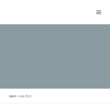
Foreningen
Institutter
Aktuelt
Cases
Hjem
/
maj 2023
Search