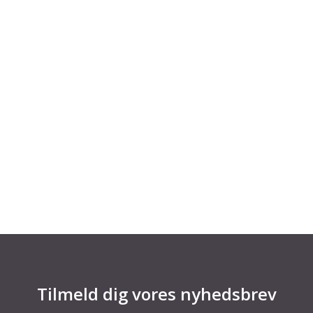
3. maj 2023
Højaktuel cirkulær vejviser
Den 28. marts havde vi Earth Overshoot Day i
Danmark. Ikke ligefrem noget at fejre, men nu
viser nyt Roadmap vejen for cirkulær handling
som en del af løsningen i byggebranchen.
Tilmeld dig vores nyhedsbrev