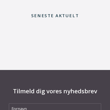
SENESTE AKTUELT
29. juni 2026
Kommentar til Folketingets akutpakke for
elnettet
Tilmeld dig vores nyhedsbrev