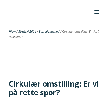
Hjem
/
Strategi 2024
/
Bæredygtighed
/
Cirkulær omstilling: Er vi på
rette spor?
Foreningen
Institutter
Aktuelt
Cases
Cirkulær omstilling: Er vi
på rette spor?
Search