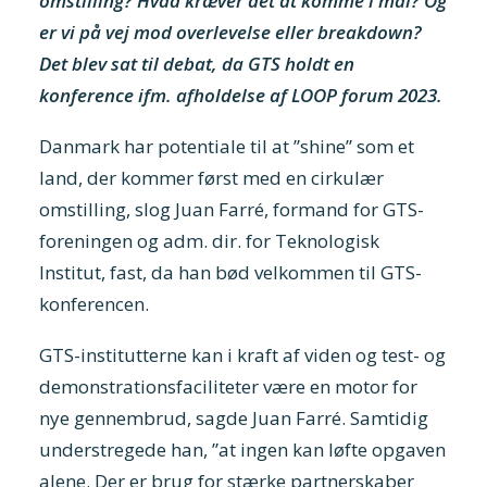
omstilling? Hvad kræver det at komme i mål? Og
er vi på vej mod overlevelse eller breakdown?
Det blev sat til debat, da GTS holdt en
konference ifm. afholdelse af LOOP forum 2023.
Danmark har potentiale til at ”shine” som et
land, der kommer først med en cirkulær
omstilling, slog Juan Farré, formand for GTS-
foreningen og adm. dir. for Teknologisk
Institut, fast, da han bød velkommen til GTS-
konferencen.
GTS-institutterne kan i kraft af viden og test- og
demonstrationsfaciliteter være en motor for
nye gennembrud, sagde Juan Farré. Samtidig
understregede han, ”at ingen kan løfte opgaven
alene. Der er brug for stærke partnerskaber