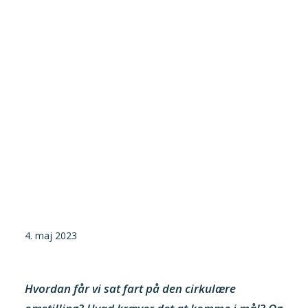
Tilmeld nyhedsbrev
Presse og pressemeddelelser
Kontakt
Dansk
English
Danske Testfaciliteter
4. maj 2023
Hvordan får vi sat fart på den cirkulære