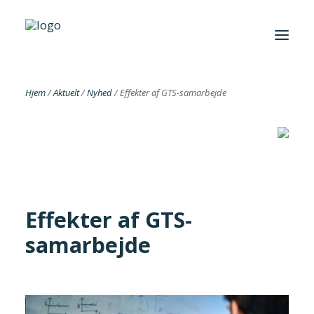
Hjem
/
Aktuelt
/
Nyhed
/
Effekter af GTS-samarbejde
Foreningen
Institutter
Aktuelt
Cases
Effekter af GTS-
samarbejde
Search