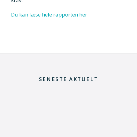
krav.
Du kan læse hele rapporten her
SENESTE AKTUELT
29. juni 2026
Kommentar til Folketingets akutpakke for
elnettet