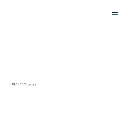
Foreningen
Institutter
Aktuelt
Cases
Hjem
/
juni 2022
Search