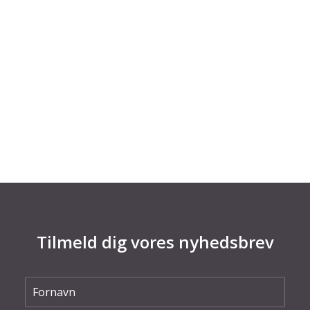
HVAC-anlæg
Christonik har med hjælp fra en Innobooster
udviklet en IoT-løsning til at overvåge bussers
HVAC-anlæg, og optimerer dermed
vognmændenes økonomi og miljøaftryk samt
de rejsendes komfort.
Tilmeld dig vores nyhedsbrev