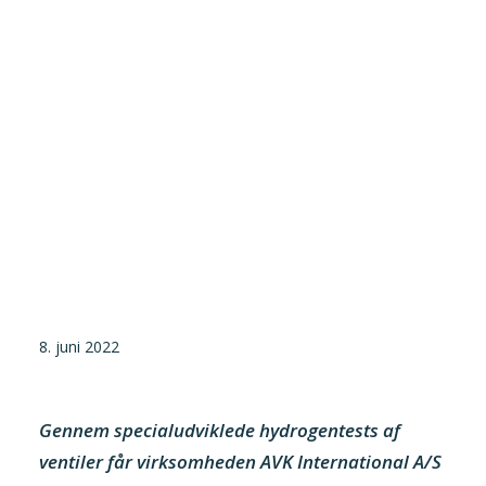
Tilmeld nyhedsbrev
Presse og pressemeddelelser
Kontakt
Dansk
English
Danske Testfaciliteter
8. juni 2022
Gennem specialudviklede hydrogentests af
ventiler får virksomheden AVK International A/S