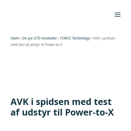
Hjem
/
De syv GTS-Institutter
/
FORCE Technology
/
AVK i spidsen
med test af udstyr til Power-to-X
Foreningen
Institutter
Aktuelt
Cases
AVK i spidsen med test
af udstyr til Power-to-X
Search