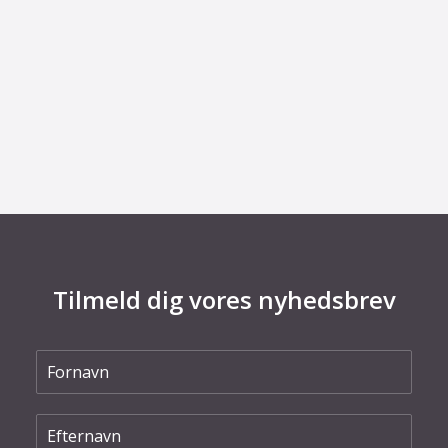
29. juni 2026
Fra defekt elektrolysestak til værdifuld viden
om Power-to-X
Tilmeld dig vores nyhedsbrev