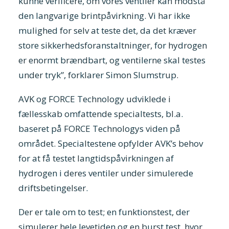
kunne verificere, om vores ventiler kan modstå
den langvarige brintpåvirkning. Vi har ikke
mulighed for selv at teste det, da det kræver
store sikkerhedsforanstaltninger, for hydrogen
er enormt brændbart, og ventilerne skal testes
under tryk”, forklarer Simon Slumstrup.
AVK og FORCE Technology udviklede i
fællesskab omfattende specialtests, bl.a.
baseret på FORCE Technologys viden på
området. Specialtestene opfylder AVK’s behov
for at få testet langtidspåvirkningen af
hydrogen i deres ventiler under simulerede
driftsbetingelser.
Der er tale om to test; en funktionstest, der
simulerer hele levetiden og en burst test, hvor