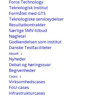
Force Technology
Teknologisk Institut
Formålet med GTS
Teknologiske serviceydelser
Resultatkontrakter
Særlige SMV-tilbud
Nøgletal
Godkendelsen som institut
Danske Testfaciliteter
Aktuelt
Nyheder
Debat og høringssvar
28. juni 2022
Begivenheder
Cases
Virksomhedscases
Innovationsfonden lancerer nu
FoU-cases
Infrastrukturcases
”missionsbooster” med det formål at bane vejen
for, at flere SMV’er kaster sig over udviklingen af
fremtidens grønne løsninger. Det skal ske