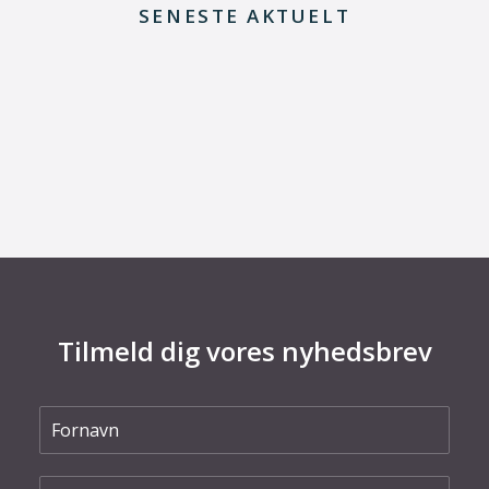
SENESTE AKTUELT
29. juni 2026
Kommentar til Folketingets akutpakke for
elnettet
Tilmeld dig vores nyhedsbrev