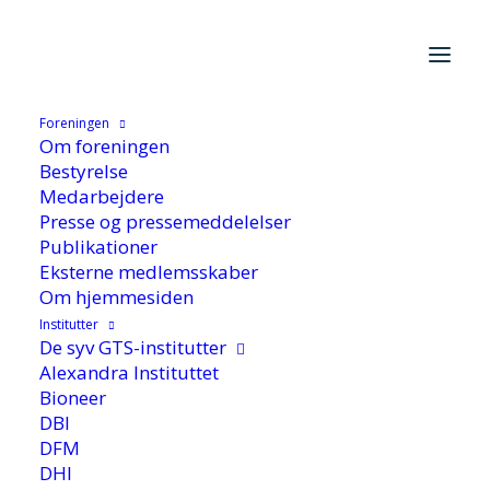
Foreningen
Hjem
/
Aktuelt
/
Nyhed
/
Ny missionsbooster er målrettet
Om foreningen
danske SMV’er
Bestyrelse
Medarbejdere
Presse og pressemeddelelser
Publikationer
Eksterne medlemsskaber
Om hjemmesiden
Institutter
De syv GTS-institutter
Ny missionsbooster er
Alexandra Instituttet
Bioneer
målrettet danske SMV'er
DBI
DFM
DHI