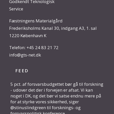
Godkendt Teknologisk
Service
Fæstningens Materialgård
Frederiksholms Kanal 30, indgang A3, 1. sal
1220 København K
Telefon:
+45 24 83 21 72
info@gts-net.dk
FEED
5 pct. af forsvarsbudgettet bør gå til forskning
- udover det der i forvejen er afsat. Vi kan
noget i DK, og det bør vi satse endnu mere på
for at styrke vores sikkerhed, siger
@stinuslindgreen til forsknings- og
forsvarspolitisk konference.