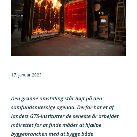
Tilmeld nyhedsbrev
Presse og pressemeddelelser
Kontakt
Dansk
English
Danske Testfaciliteter
17. januar 2023
Den grønne omstilling står højt på den
samfundsmæssige agenda. Derfor har et af
landets GTS-institutter de seneste år arbejdet
målrettet for at finde måder at hjælpe
byggebranchen med at bygge både