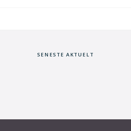
SENESTE AKTUELT
8. juli 2026
Dansk udviklingsprojekt vil redde printkort fra
skrotning