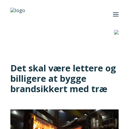
Hjem
/
De syv GTS-Institutter
/
DBI
/
Det skal være lettere og
billigere at bygge brandsikkert med træ
Foreningen
Institutter
Det skal være lettere og
Aktuelt
billigere at bygge
Cases
brandsikkert med træ
Search