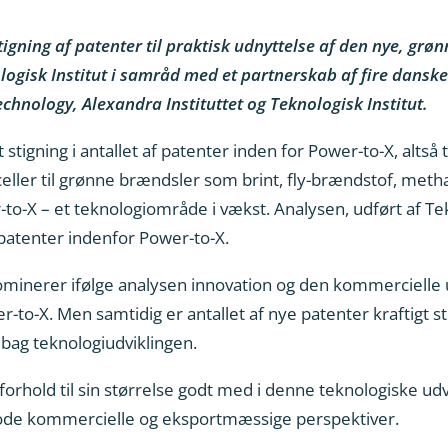
igning af patenter til praktisk udnyttelse af den nye, grø
ogisk Institut i samråd med et partnerskab af fire danske
echnology, Alexandra Instituttet og Teknologisk Institut.
tigning i antallet af patenter inden for Power-to-X, altså 
eller til grønne brændsler som brint, fly-brændstof, metha
-to-X – et teknologiområde i vækst. Analysen, udført af Te
patenter indenfor Power-to-X.
ominerer ifølge analysen innovation og den kommercielle 
-to-X. Men samtidig er antallet af nye patenter kraftigt st
 bag teknologiudviklingen.
forhold til sin størrelse godt med i denne teknologiske udv
de kommercielle og eksportmæssige perspektiver.