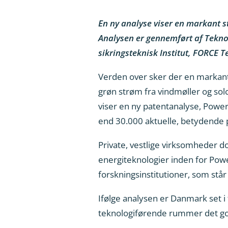
En ny analyse viser en markant st
Analysen er gennemført af Teknol
sikringsteknisk Institut, FORCE T
Verden over sker der en markant s
grøn strøm fra vindmøller og solc
viser en ny patentanalyse, Power
end 30.000 aktuelle, betydende 
Private, vestlige virksomheder d
energiteknologier inden for Power
forskningsinstitutioner, som står
Ifølge analysen er Danmark set i 
teknologiførende rummer det go