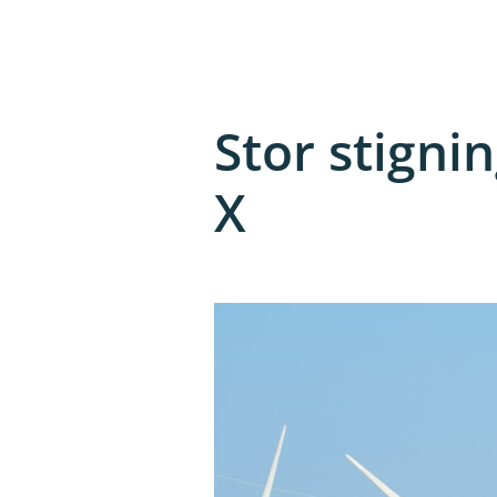
Stor stigni
X