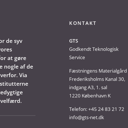
KONTAKT
or de syv
GTS
vores
Godkendt Teknologisk
Service
or at gøre
e nogle af de
Fæstningens Materialgård
verfor. Via
Frederiksholms Kanal 30,
stitutterne
indgang A3, 1. sal
cedygtige
1220 København K
 velfærd.
Telefon:
+45 24 83 21 72
info@gts-net.dk