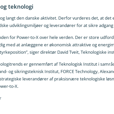
 og teknologi
dog langt den danske aktivitet. Derfor vurderes det, at det
dske udviklingsmiljøer og leverandører for at sikre adgang 
nden for Power-to-X over hele verden. Der er store udfor
idig med at anlæggene er økonomisk attraktive og energi
rkeposition”, siger direktør David Tveit, Teknologiske inst
ologitrends er gennemført af Teknologisk Institut i samrå
nd- og sikringsteknisk Institut, FORCE Technology, Alexand
r strategiske leverandører af praksisnære teknologiske løsn
Power-to-X.
r