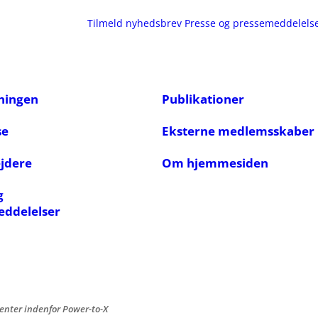
Tilmeld nyhedsbrev
Presse og pressemeddelels
ningen
Publikationer
se
Eksterne medlemsskaber
jdere
Om hjemmesiden
g
eddelelser
tenter indenfor Power-to-X