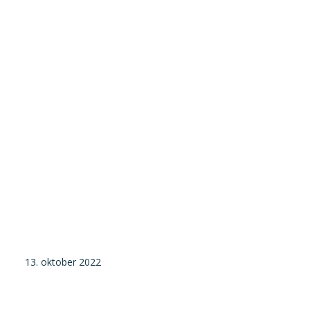
Tilmeld nyhedsbrev
Presse og pressemeddelelser
Kontakt
Dansk
English
Danske Testfaciliteter
13. oktober 2022