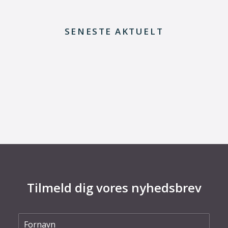
SENESTE AKTUELT
29. juni 2026
Kommentar til Folketingets akutpakke for
elnettet
Tilmeld dig vores nyhedsbrev