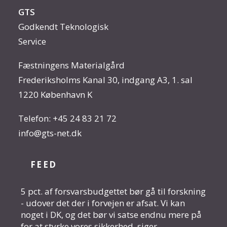
GTS
Godkendt Teknologisk
Service
Fæstningens Materialgård
Frederiksholms Kanal 30, indgang A3, 1. sal
1220 København K
Telefon:
+45 24 83 21 72
info@gts-net.dk
FEED
5 pct. af forsvarsbudgettet bør gå til forskning
- udover det der i forvejen er afsat. Vi kan
noget i DK, og det bør vi satse endnu mere på
for at styrke vores sikkerhed, siger