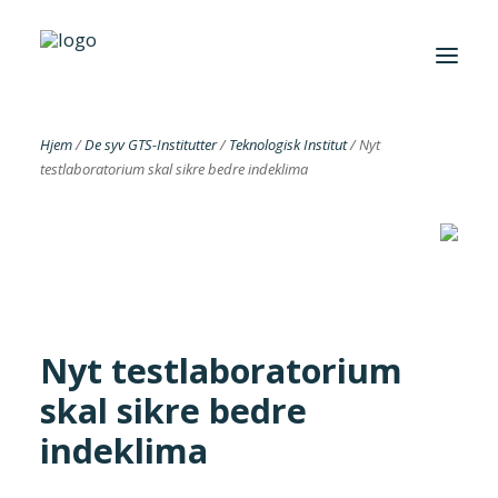
Hjem
/
De syv GTS-Institutter
/
Teknologisk Institut
/
Nyt
testlaboratorium skal sikre bedre indeklima
Foreningen
Institutter
Aktuelt
Cases
Nyt testlaboratorium
skal sikre bedre
indeklima
Search