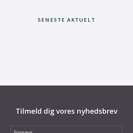
SENESTE AKTUELT
19. juni 2026
Teknologisk Institut etablerer sig i
Nordjylland
Tilmeld dig vores nyhedsbrev