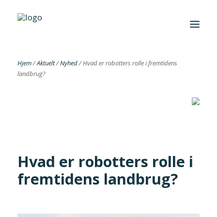
Hjem
/
Aktuelt
/
Nyhed
/
Hvad er robotters rolle i fremtidens
landbrug?
Foreningen
Institutter
Aktuelt
Cases
Hvad er robotters rolle i
fremtidens landbrug?
Search