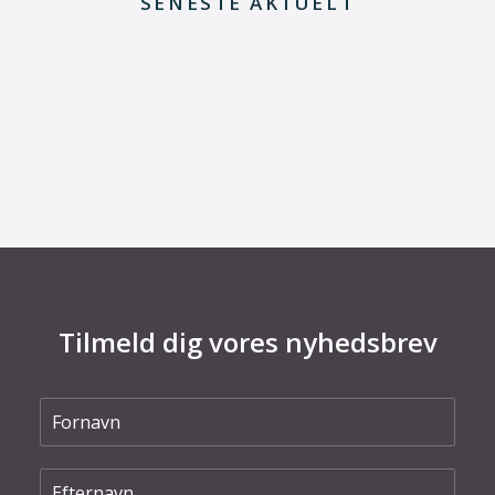
SENESTE AKTUELT
29. juni 2026
Kommentar til Folketingets akutpakke for
elnettet
Tilmeld dig vores nyhedsbrev