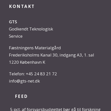
KONTAKT
GTS
Godkendt Teknologisk
Service
Fæstningens Materialgård
Frederiksholms Kanal 30, indgang A3, 1. sal
1220 København K
Telefon:
+45 24 83 21 72
info@gts-net.dk
FEED
5 pct. af forsvarsbudgettet bør gå til forskning