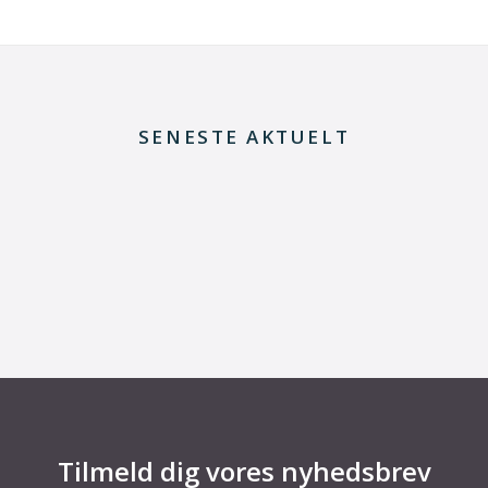
SENESTE AKTUELT
29. juni 2026
Kommentar til Folketingets akutpakke for
elnettet
Tilmeld dig vores nyhedsbrev