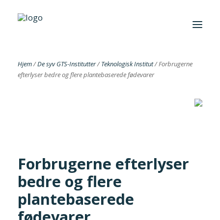
Hjem
/
De syv GTS-Institutter
/
Teknologisk Institut
/
Forbrugerne
efterlyser bedre og flere plantebaserede fødevarer
Foreningen
Institutter
Aktuelt
Cases
Forbrugerne efterlyser
bedre og flere
plantebaserede
Search
fødevarer