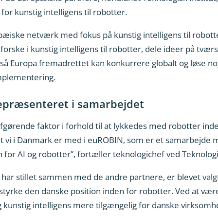
r kunstig intelligens til robotter.
iske netværk med fokus på kunstig intelligens til robotter
ske i kunstig intelligens til robotter, dele ideer på tvæ
å Europa fremadrettet kan konkurrere globalt og løse nog
implementering.
repræsenteret i samarbejdet
 afgørende faktor i forhold til at lykkedes med robotter in
 at vi i Danmark er med i euROBIN, som er et samarbejde
 for AI og robotter”, fortæller teknologichef ved Teknologis
 vi har stillet sammen med de andre partnere, er blevet valgt
 styrke den danske position inden for robotter. Ved at væ
unstig intelligens mere tilgængelig for danske virksomhede