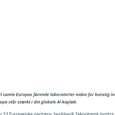
samle Europas førende laboratorier inden for kunstig inte
ropa står stærkt i det globale AI-kapløb.
 33 Europæiske partnere, heriblandt Teknologisk Institut