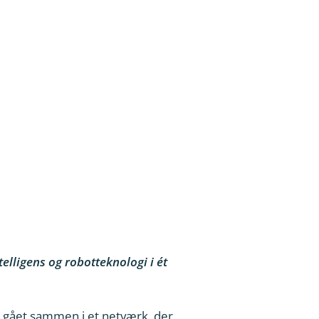
lligens og robotteknologi i ét
, gået sammen i et netværk, der