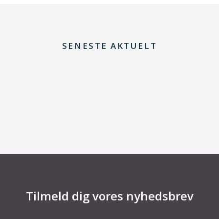
SENESTE AKTUELT
29. juni 2026
Fra defekt elektrolysestak til værdifuld viden
om Power-to-X
Tilmeld dig vores nyhedsbrev