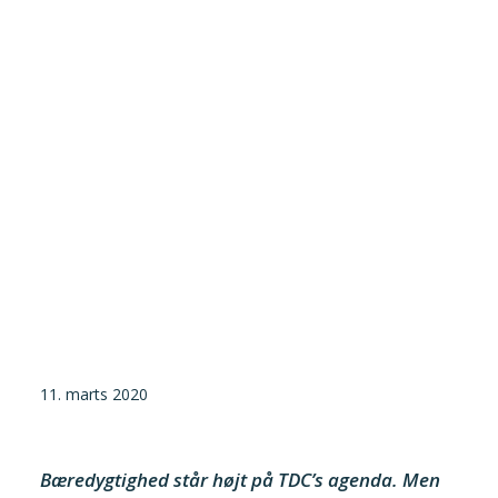
Tilmeld nyhedsbrev
Presse og pressemeddelelser
Kontakt
Dansk
English
Danske Testfaciliteter
11. marts 2020
Bæredygtighed står højt på TDC’s agenda. Men