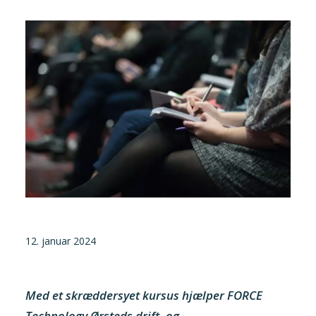
Tilmeld nyhedsbrev
Presse og pressemeddelelser
Kontakt
Dansk
English
Danske Testfaciliteter
12. januar 2024
Med et skræddersyet kursus hjælper FORCE
Technology Ørsteds drift- og