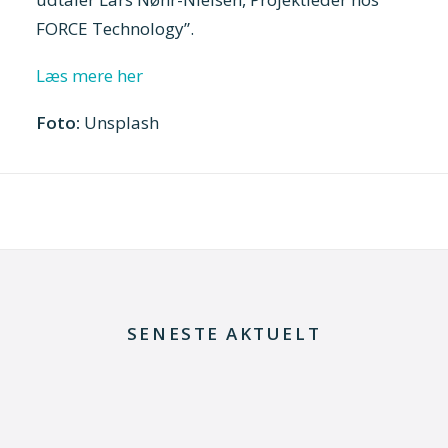
FORCE Technology”.
Læs mere her
Foto:
Unsplash
SENESTE AKTUELT
8. juli 2026
Dansk udviklingsprojekt vil redde printkort fra