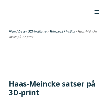
Hjem
/
De syv GTS-Institutter
/
Teknologisk Institut
/
Haas-Meincke
satser på 3D-print
Foreningen
Institutter
Aktuelt
Cases
Haas-Meincke satser på
3D-print
Search