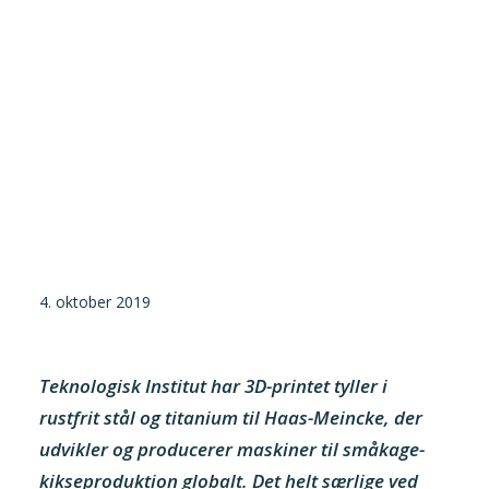
Tilmeld nyhedsbrev
Presse og pressemeddelelser
Kontakt
Dansk
English
Danske Testfaciliteter
4. oktober 2019
Teknologisk Institut har 3D-printet tyller i
rustfrit stål og titanium til Haas-Meincke, der
udvikler og producerer maskiner til småkage-
kikseproduktion globalt. Det helt særlige ved