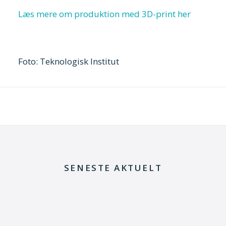
Læs mere om produktion med 3D-print her
Foto: Teknologisk Institut
SENESTE AKTUELT
29. juni 2026
Fra defekt elektrolysestak til værdifuld viden