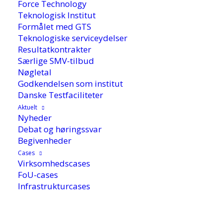
Force Technology
Teknologisk Institut
Formålet med GTS
Teknologiske serviceydelser
Resultatkontrakter
Særlige SMV-tilbud
Nøgletal
Godkendelsen som institut
Danske Testfaciliteter
Aktuelt
Nyheder
Debat og høringssvar
Begivenheder
Cases
Virksomhedscases
30. september 2020
FoU-cases
Infrastrukturcases
På en netop afholdt konference om Danmark
som grønt testland var budskabet klart: Hvis