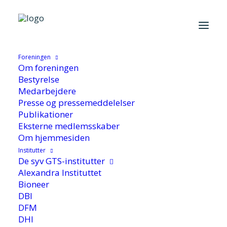
Foreningen
Hjem
/
Aktuelt
/
Nyhed
/
Den grønne omstilling kalder på
Om foreningen
handling nu!
Bestyrelse
Medarbejdere
Presse og pressemeddelelser
Publikationer
Eksterne medlemsskaber
Om hjemmesiden
Institutter
De syv GTS-institutter
Den grønne omstilling
Alexandra Instituttet
kalder på handling nu!
Bioneer
DBI
DFM
DHI