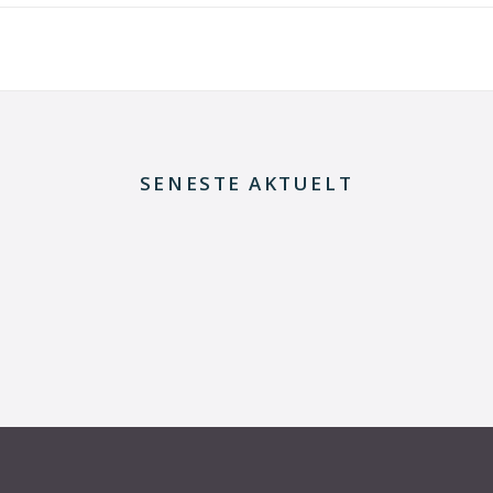
SENESTE AKTUELT
29. juni 2026
Kommentar til Folketingets akutpakke for
elnettet