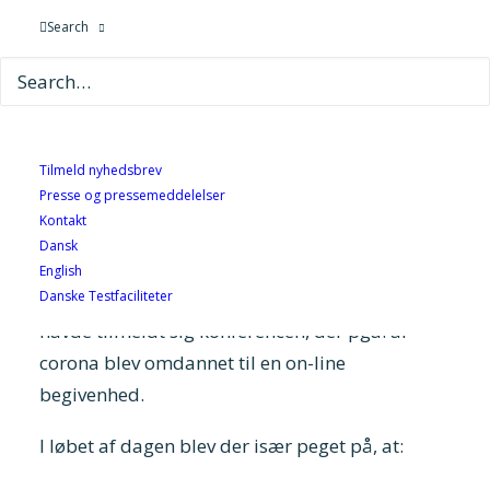
Danmark skal være en grøn superstjerne,
Search
kræver det handling nu! Det kræver også danske
test- og udviklingsfaciliteter, der gør det muligt
at omsætte de gode ideer til markedsklare
produkter.
Tilmeld nyhedsbrev
Presse og pressemeddelelser
Sammen med Dansk Industri, Dansk Metal,
Kontakt
ATV og IDA afholdt GTS-foreningen fredag d.
Dansk
25. september en konference om Danmark som
English
Danske Testfaciliteter
testland i den grønne omstilling. Knap 200
havde tilmeldt sig konferencen, der pga. af
corona blev omdannet til en on-line
begivenhed.
I løbet af dagen blev der især peget på, at: