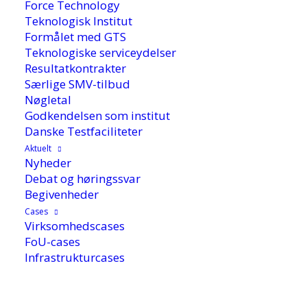
Force Technology
Teknologisk Institut
Formålet med GTS
Teknologiske serviceydelser
Resultatkontrakter
Særlige SMV-tilbud
Nøgletal
Godkendelsen som institut
Danske Testfaciliteter
Aktuelt
Nyheder
Debat og høringssvar
Begivenheder
Cases
16. januar 2019
Virksomhedscases
FoU-cases
Infrastrukturcases
Build4.0, digitale brandtests, Internet of Things
og 3D bioprintede humane cellemodeller. Det er