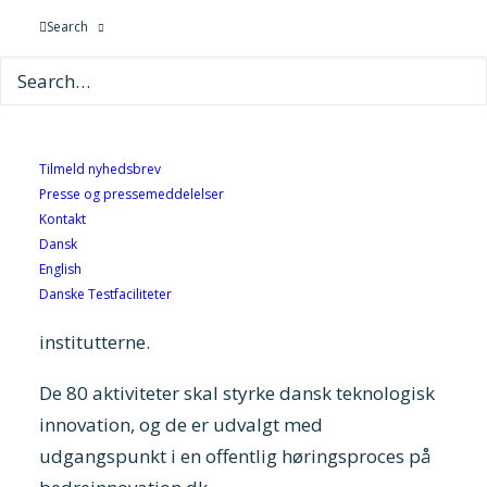
blot udvalgte eksempler fra 80 nye aktiviteter,
Search
som GTS-institutterne netop har fået offentlig
medfinansiering til. Aktiviteterne styrker dansk
erhvervslivs teknologiske muligheder og
konkurrenceevne.
Tilmeld nyhedsbrev
For at understøtte en bedre anvendelse af ny
Presse og pressemeddelelser
teknologi i dansk erhvervsliv medfinansierer
Kontakt
Dansk
Uddannelses- og Forskningsministeriet over de
English
kommende to år (2019-2020) forskning og
Danske Testfaciliteter
udvikling for mere end 600 mio. kr. ved GTS-
institutterne.
De 80 aktiviteter skal styrke dansk teknologisk
innovation, og de er udvalgt med
udgangspunkt i en offentlig høringsproces på