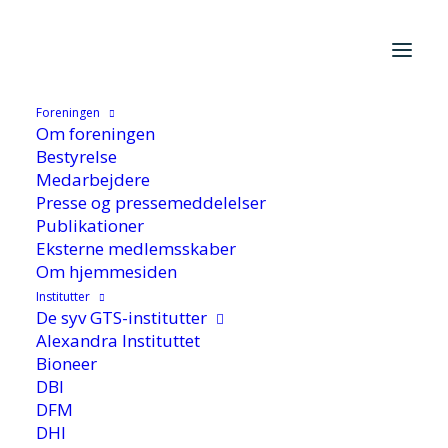
Foreningen
Hjem
/
Aktuelt
/
Nyhed
/
600 mio. kr. investeret i GTS-
Om foreningen
institutterne
Bestyrelse
Medarbejdere
Presse og pressemeddelelser
Publikationer
Eksterne medlemsskaber
Om hjemmesiden
Institutter
De syv GTS-institutter
600 mio. kr. investeret i
Alexandra Instituttet
Bioneer
GTS-institutterne
DBI
DFM
DHI