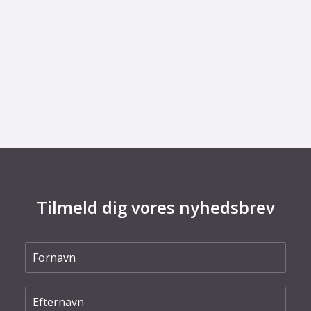
29. juni 2026
Kommentar til Folketingets akutpakke for
elnettet
Tilmeld dig vores nyhedsbrev