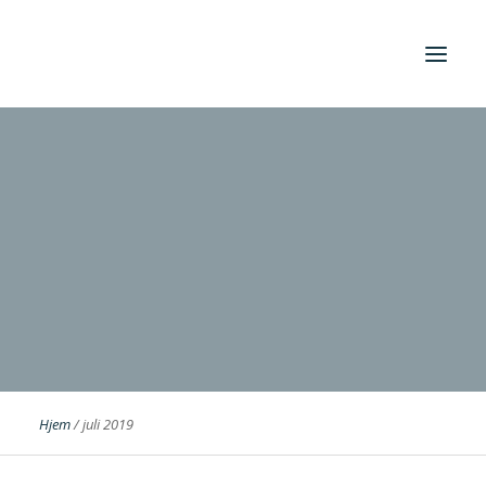
Foreningen
Institutter
Aktuelt
Cases
Hjem
/
juli 2019
Search