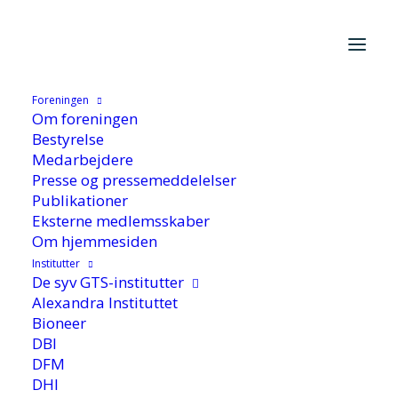
Foreningen
Hjem
/
Cases
/
Virksomhedscases
/
Ny teknologi til at rense
Om foreningen
forurenede grunde
Bestyrelse
Medarbejdere
Presse og pressemeddelelser
Publikationer
Eksterne medlemsskaber
Om hjemmesiden
Institutter
De syv GTS-institutter
Ny teknologi til at rense
Alexandra Instituttet
Bioneer
forurenede grunde
DBI
DFM
DHI