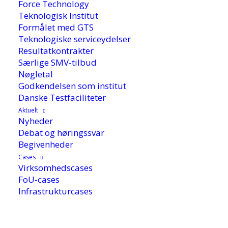
Force Technology
Teknologisk Institut
Formålet med GTS
Teknologiske serviceydelser
Resultatkontrakter
Særlige SMV-tilbud
Nøgletal
Godkendelsen som institut
Danske Testfaciliteter
Aktuelt
Nyheder
Debat og høringssvar
Begivenheder
Cases
5. januar 2011
Virksomhedscases
FoU-cases
Infrastrukturcases
Olieforurenede grunde er farlige for
mennesker og dyr at færdes på, og de