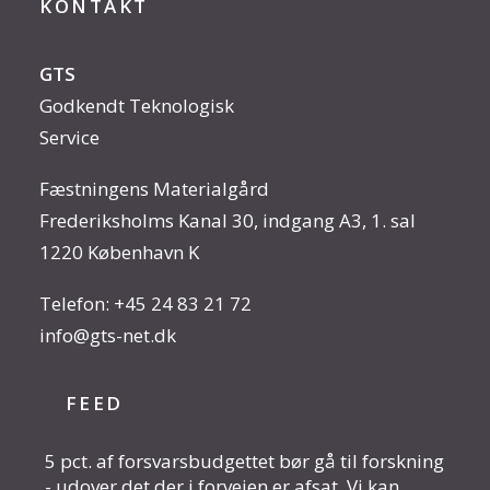
KONTAKT
GTS
Godkendt Teknologisk
Service
Fæstningens Materialgård
Frederiksholms Kanal 30, indgang A3, 1. sal
1220 København K
Telefon:
+45 24 83 21 72
info@gts-net.dk
FEED
5 pct. af forsvarsbudgettet bør gå til forskning
- udover det der i forvejen er afsat. Vi kan