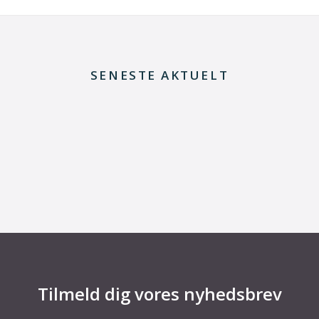
SENESTE AKTUELT
29. juni 2026
Fra defekt elektrolysestak til værdifuld viden
om Power-to-X
Tilmeld dig vores nyhedsbrev