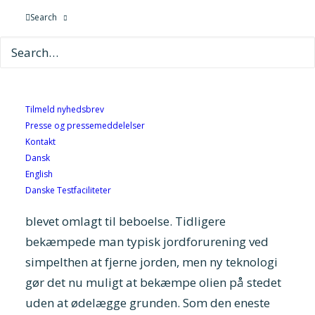
økonomiske konsekvenser af en olieforurening
Search
kan være store. Virksomheden Cleanfield har
med hjælp fra DELTA udviklet et
måleinstrument, der har gjort det muligt at
optimere deres overvågning og oprensnings
services til den enkelte kundes behov.
Tilmeld nyhedsbrev
Presse og pressemeddelelser
Miljøstyrelsen vurderer, at der i Danmark
Kontakt
Dansk
findes ca. 14.000 lokaliteter, der er forurenede.
English
Arealerne har typisk før været brugt af industri
Danske Testfaciliteter
eller andre erhverv, og ofte er de med tiden
blevet omlagt til beboelse. Tidligere
bekæmpede man typisk jordforurening ved
simpelthen at fjerne jorden, men ny teknologi
gør det nu muligt at bekæmpe olien på stedet
uden at ødelægge grunden. Som den eneste