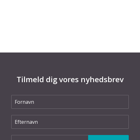
energisystemer kan kobles sammen på mere
optimal vis. Projektet kan bl.a. føre til store
CO2-besparelser.
Tilmeld dig vores nyhedsbrev