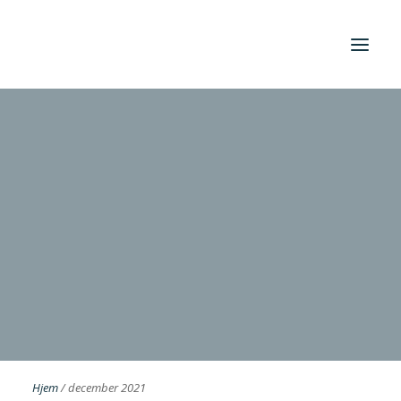
Foreningen
Institutter
Aktuelt
Cases
Search
Hjem
/
december 2021