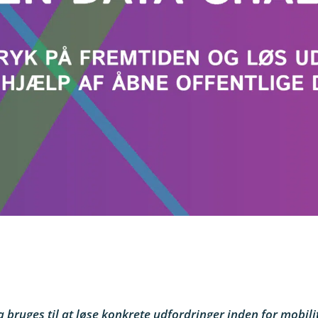
 bruges til at løse konkrete udfordringer inden for mobil