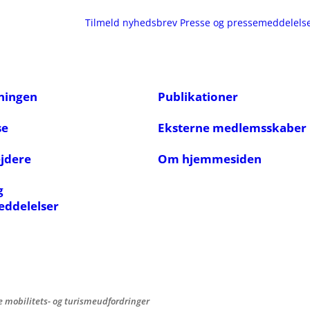
Tilmeld nyhedsbrev
Presse og pressemeddelels
ningen
Publikationer
se
Eksterne medlemsskaber
jdere
Om hjemmesiden
g
eddelelser
e mobilitets- og turismeudfordringer