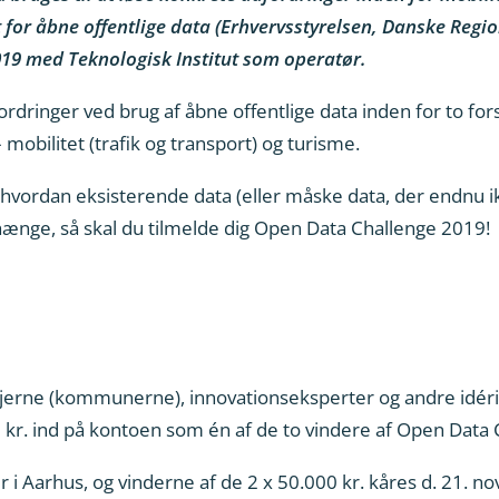
 for åbne offentlige data (Erhvervsstyrelsen, Danske Regi
19 med Teknologisk Institut som operatør.
fordringer ved brug af åbne offentlige data inden for to fo
obilitet (trafik og transport) og turisme.
l, hvordan eksisterende data (eller måske data, der endnu ik
hænge, så skal du tilmelde dig Open Data Challenge 2019!
jerne (kommunerne), innovationseksperter og andre idér
 kr. ind på kontoen som én af de to vindere af Open Data
 i Aarhus, og vinderne af de 2 x 50.000 kr. kåres d. 21. n