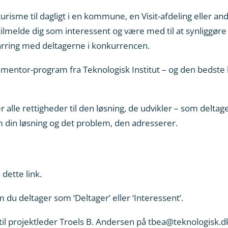
turisme til dagligt i en kommune, en Visit-afdeling eller 
tilmelde dig som interessent og være med til at synliggøre
rring med deltagerne i konkurrencen.
s mentor-program fra Teknologisk Institut – og den bedste 
lle rettigheder til den løsning, de udvikler – som deltager f
 din løsning og det problem, den adresserer.
 dette link
.
du deltager som ‘Deltager’ eller ‘Interessent’.
il projektleder Troels B. Andersen på tbea@teknologisk.dk 