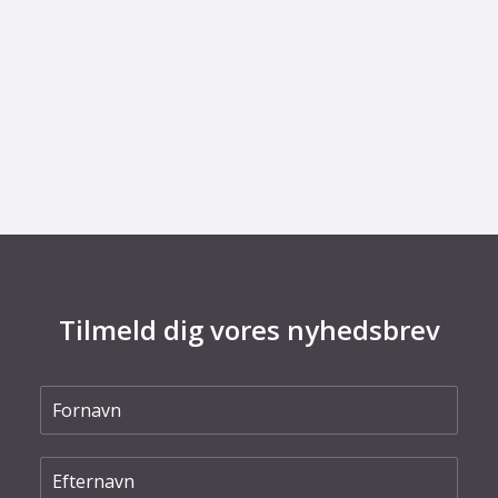
29. juni 2026
Kommentar til Folketingets akutpakke for
elnettet
Tilmeld dig vores nyhedsbrev