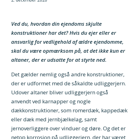
Tilmeld nyhedsbrev
Presse og pressemeddelelser
Ved du, hvordan din ejendoms skjulte
konstruktioner har det? Hvis du ejer eller er
Kontakt
ansvarlig for vedligehold af ældre ejendomme,
Dansk
skal du være opmærksom på, at det ikke kun er
altaner, der er udsatte for at styrte ned.
English
Danske Testfaciliteter
Det gælder nemlig også andre konstruktioner,
der er udformet med de såkaldte udliggerjern.
Udover altaner bliver udliggerjern også
anvendt ved karnapper og nogle
dækkonstruktioner, som romerdæk, kappedæk
eller dæk med jernbjælkelag, samt
jernoverliggere over vinduer og døre. Og det er
netop korrosion på udliggerjern, der har været