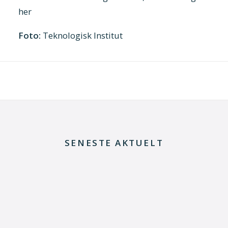
her
Foto:
Teknologisk Institut
SENESTE AKTUELT
29. juni 2026
Kommentar til Folketingets akutpakke for
elnettet