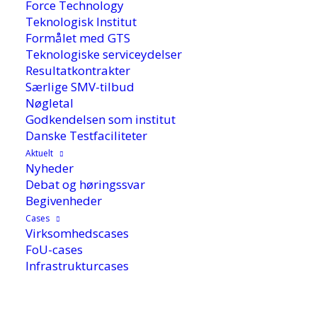
Force Technology
Teknologisk Institut
Formålet med GTS
Teknologiske serviceydelser
Resultatkontrakter
Særlige SMV-tilbud
Nøgletal
Godkendelsen som institut
Danske Testfaciliteter
Aktuelt
Nyheder
Debat og høringssvar
Begivenheder
Cases
Virksomhedscases
FoU-cases
18. november 2022
Infrastrukturcases
Generationer af robot- og droneiværksættere