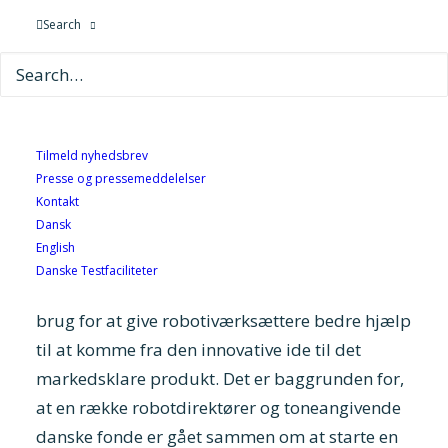
får nu bedre adgang til kapital, unik
Search
brancheviden og et stærkt inkubationsmiljø. Det
sker med en ny erhvervsdrivende fond – Odense
Robotics StartUp Fund. Bag fonden står en
række nøglepersoner fra Danmarks største
robotsucceser, indflydelsesrige investorer og
Tilmeld nyhedsbrev
Presse og pressemeddelelser
toneangivende fonde bag nogle af landets
Kontakt
største industrivirksomheder.
Dansk
English
Hvis Danmark skal fortsætte med at være
Danske Testfaciliteter
frontløber inden for automatisering, er der
brug for at give robotiværksættere bedre hjælp
til at komme fra den innovative ide til det
markedsklare produkt. Det er baggrunden for,
at en række robotdirektører og toneangivende
danske fonde er gået sammen om at starte en