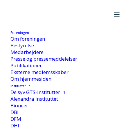
Foreningen
Hjem
/
Aktuelt
/
Nyhed
/
Millioner doneret til ny fond for
Om foreningen
robotiværksættere
Bestyrelse
Medarbejdere
Presse og pressemeddelelser
Publikationer
Eksterne medlemsskaber
Om hjemmesiden
Institutter
De syv GTS-institutter
Millioner doneret til ny
Alexandra Instituttet
Bioneer
fond for
DBI
DFM
robotiværksættere
DHI