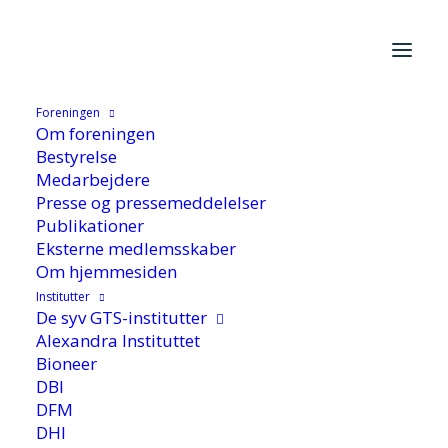
Foreningen
Hjem
/
Aktuelt
/
Nyhed
/
Materialeprisen fra FORCE
Om foreningen
Technologys Materialefond uddelt
Bestyrelse
Medarbejdere
Presse og pressemeddelelser
Publikationer
Eksterne medlemsskaber
Om hjemmesiden
Institutter
De syv GTS-institutter
Materialeprisen fra
Alexandra Instituttet
Bioneer
FORCE Technologys
DBI
DFM
Materialefond uddelt
DHI