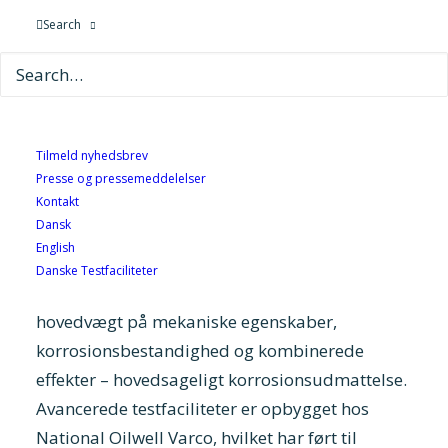
indsats.
Search
Prisen gives som påskønnelse og anerkendelse
af en ekstraordinær indsats indenfor
kvalifikation og test af avancerede materialer
Tilmeld nyhedsbrev
og produkter til brug i ekstreme og krævende
Presse og pressemeddelelser
omgivelser. Siden sit kandidatprojekt på DTU,
Kontakt
har Adam Rubin specialiseret sig inden for
Dansk
dette område.
English
Danske Testfaciliteter
Materialers ydeevne er blevet undersøgt, med
hovedvægt på mekaniske egenskaber,
korrosionsbestandighed og kombinerede
effekter – hovedsageligt korrosionsudmattelse.
Avancerede testfaciliteter er opbygget hos
National Oilwell Varco, hvilket har ført til