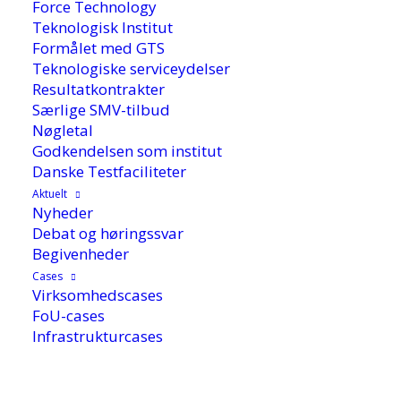
Force Technology
Teknologisk Institut
Formålet med GTS
Teknologiske serviceydelser
Resultatkontrakter
Særlige SMV-tilbud
Nøgletal
Godkendelsen som institut
Danske Testfaciliteter
Aktuelt
Nyheder
Debat og høringssvar
Begivenheder
1. februar 2019
Cases
Virksomhedscases
FoU-cases
Infrastrukturcases
Adam Rubin modtog prisen i forbindelse med
Dansk Metallurgisk Selskabs Vintermøde 24.
januar 2019. Prisen gives for en ekstraordinær