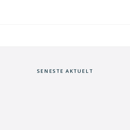
SENESTE AKTUELT
29. juni 2026
Kommentar til Folketingets akutpakke for
elnettet