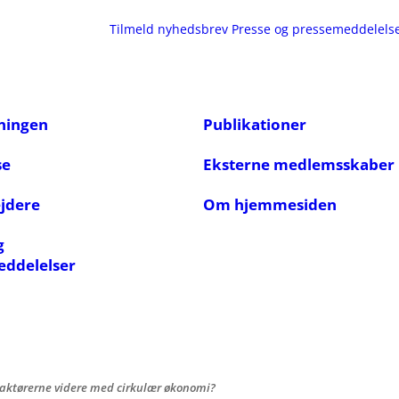
Tilmeld nyhedsbrev
Presse og pressemeddelels
ningen
Publikationer
se
Eksterne medlemsskaber
jdere
Om hjemmesiden
g
eddelelser
ktørerne videre med cirkulær økonomi?