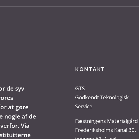
KONTAKT
or de syv
GTS
vores
Godkendt Teknologisk
Service
or at gøre
e nogle af de
Fæstningens Materialgård
verfor. Via
Frederiksholms Kanal 30,
stitutterne
indgang A3, 1. sal