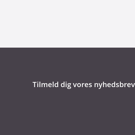
29. juni 2026
Kommentar til Folketingets akutpakke for
Tilmeld dig vores nyhedsbrev