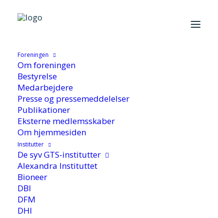
Hjem
/
De syv GTS-Institutter
/
DHI
/
Genanvendelse af plast
fra fødevareemballage
Foreningen
Om foreningen
Bestyrelse
Medarbejdere
Presse og pressemeddelelser
Publikationer
Genanvendelse af plast
Eksterne medlemsskaber
fra fødevareemballage
Om hjemmesiden
Institutter
De syv GTS-institutter
Alexandra Instituttet
Bioneer
DBI
DFM
DHI