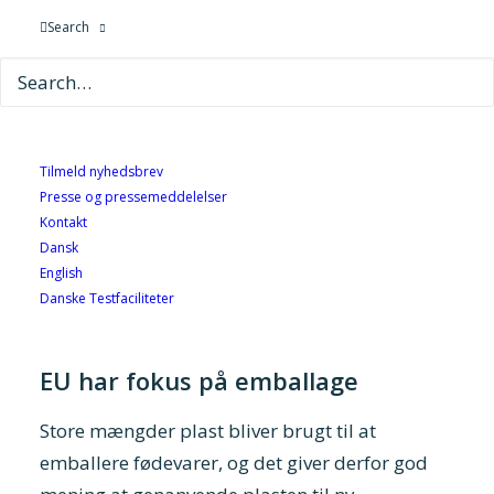
Search
En af de store udfordringer ved at genanvende
plast til fødevarer er bortskaffelse. Når
plastemballage bliver til affald, bliver
fødevareemballagen blandet med andre
emballager fra fx rengøringsmidler eller
Tilmeld nyhedsbrev
shampoo og cremer, hvor indholdet af
Presse og pressemeddelelser
parfume og andre stoffer kan trænge ind i
Kontakt
Dansk
plasten. Det gør det svært at opnå en kvalitet,
English
der ikke er forurenet, men er god nok til at
Danske Testfaciliteter
kunne blive genanvendt til fødevarer.
EU har fokus på emballage
Store mængder plast bliver brugt til at
emballere fødevarer, og det giver derfor god