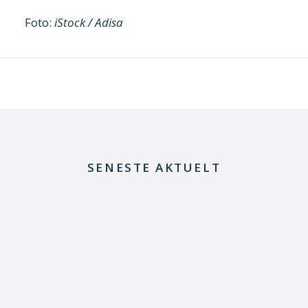
Foto:
iStock / Adisa
SENESTE AKTUELT
29. juni 2026
Kommentar til Folketingets akutpakke for
elnettet