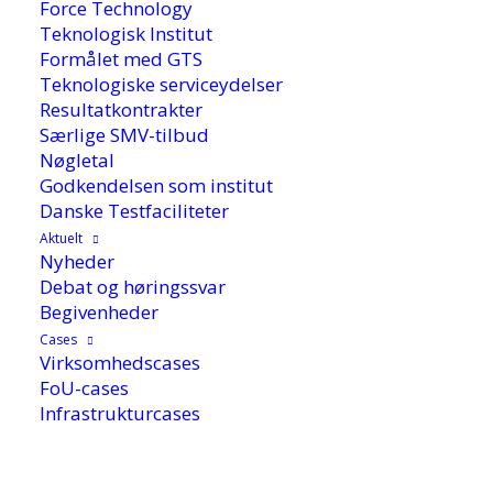
Force Technology
Teknologisk Institut
Formålet med GTS
Teknologiske serviceydelser
Resultatkontrakter
Særlige SMV-tilbud
Nøgletal
Godkendelsen som institut
Danske Testfaciliteter
11. februar 2019
Aktuelt
Nyheder
Debat og høringssvar
Begivenheder
En meget stor del af al plastemballage anvendes
Cases
til fødevarer. Der er derfor god fornuft i at
Virksomhedscases
genanvende plasten til ny fødevareemballage.
FoU-cases
Genanvendelse af emballageaffald er dog ikke
Infrastrukturcases
uden fare for problematiske stoffer. DHI kan
hjælpe med at afklare, hvor galt det er.