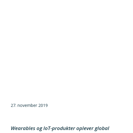
Tilmeld nyhedsbrev
Presse og pressemeddelelser
Kontakt
Dansk
English
Danske Testfaciliteter
27. november 2019
Wearables og IoT-produkter oplever global