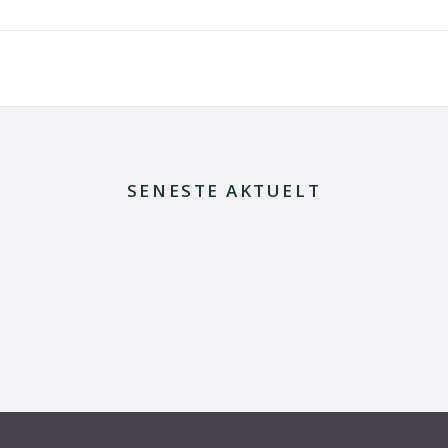
SENESTE AKTUELT
29. juni 2026
Kommentar til Folketingets akutpakke for
elnettet