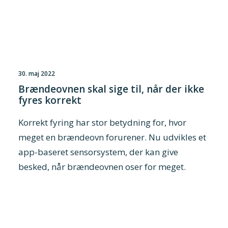
Tilmeld nyhedsbrev
Presse og pressemeddelelser
Kontakt
30. maj 2022
Dansk
Brændeovnen skal sige til, når der ikke
English
fyres korrekt
Danske Testfaciliteter
Korrekt fyring har stor betydning for, hvor
meget en brændeovn forurener. Nu udvikles et
app-baseret sensorsystem, der kan give
besked, når brændeovnen oser for meget.