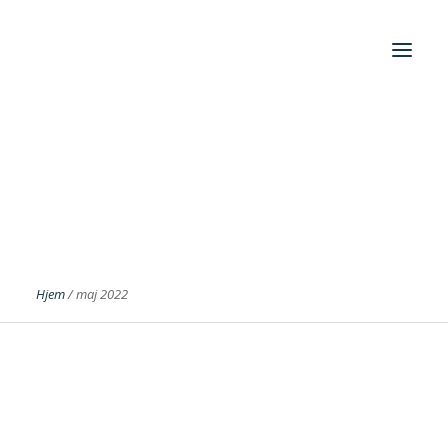
Month: maj 2022
Foreningen
Institutter
Aktuelt
Cases
Hjem
/
maj 2022
Search