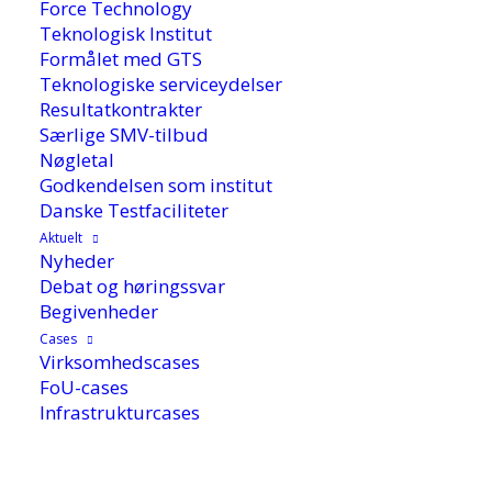
Force Technology
Teknologisk Institut
Formålet med GTS
Teknologiske serviceydelser
Resultatkontrakter
Særlige SMV-tilbud
Nøgletal
Godkendelsen som institut
Danske Testfaciliteter
Aktuelt
Nyheder
Debat og høringssvar
Begivenheder
Cases
Virksomhedscases
FoU-cases
3. maj 2022
Infrastrukturcases
I fremtiden bliver brændstoffer til fly og skibe