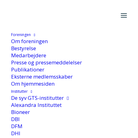
Foreningen
Hjem
/
Cases
/
FoU-cases
/
Power-To-X – nogle gange slår det
Om foreningen
gnister
Bestyrelse
Medarbejdere
Presse og pressemeddelelser
Publikationer
Eksterne medlemsskaber
Om hjemmesiden
Institutter
De syv GTS-institutter
Power-To-X – nogle
Alexandra Instituttet
Bioneer
gange slår det gnister
DBI
DFM
DHI