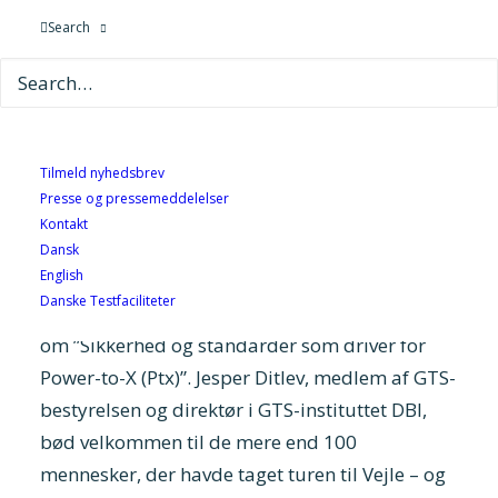
produceret med strøm fra vind- og solenergi –
Search
og processen kaldes for Power-to X. At der er
stor interesse for den nye teknologi blev slået
fast, da fire GTS-institutter holdt en konference
om emnet.
Tilmeld nyhedsbrev
Af Dorthe Sjøbeck Christiansen,
Presse og pressemeddelelser
Kontakt
informationschef i GTS-foreningen
Dansk
English
Sidst i april var fire GTS-institutter sammen
Danske Testfaciliteter
med Dansk Standard vært for en konference
om ”Sikkerhed og standarder som driver for
Power-to-X (Ptx)”. Jesper Ditlev, medlem af GTS-
bestyrelsen og direktør i GTS-instituttet DBI,
bød velkommen til de mere end 100
mennesker, der havde taget turen til Vejle – og