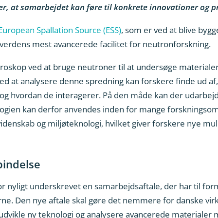
, at samarbejdet kan føre til konkrete innovationer og p
uropean Spallation Source (ESS)
, som er ved at blive by
 verdens mest avancerede facilitet for neutronforskning.
oskop ved at bruge neutroner til at undersøge material
ed at analysere denne spredning kan forskere finde ud af
g, og hvordan de interagerer. På den måde kan der udarbejd
ologien kan derfor anvendes inden for mange forskningso
idenskab og miljøteknologi, hvilket giver forskere nye muli
bindelse
or nyligt underskrevet en samarbejdsaftale, der har til for
rne. Den nye aftale skal gøre det nemmere for danske vi
t udvikle ny teknologi og analysere avancerede materialer