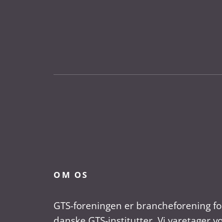
OM OS
GTS-foreningen er brancheforening fo
danske GTS-institutter. Vi varetager v