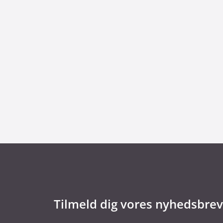
29. juni 2026
Kommentar til Folketingets akutpakke for
Tilmeld dig vores nyhedsbrev