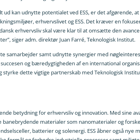
t ud kan udnytte potentialet ved ESS, er det afgørende, a
ningsmiljøer, erhvervslivet og ESS. Det kræver en fokusere
 dansk erhvervsliv skal være klar til at omsætte den avanc
r”, siger adm. direktør Juan Farré, Teknologisk Institut.
ste samarbejder samt udnytte synergier med nøgleinteres
succesen og bæredygtigheden af en international organisa
g styrke dette vigtige partnerskab med Teknologisk Institu
gørende betydning for erhvervsliv og innovation. Med sine
e banebrydende materialer som nanomaterialer og forske
dselsceller, batterier og solenergi. ESS åbner også nye 
ske formål og forbedre industrielle processer samt miljøte