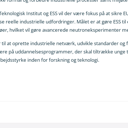
logisk Institut og ESS vil der være fokus på at sikre EU-f
e reelle industrielle udfordringer. Målet er at gøre ESS ti
jøer, hvilket vil gøre avancerede neutroneksperimenter mer
er til at oprette industrielle netværk, udvikle standarder o
re på uddannelsesprogrammer, der skal tiltrække unge tek
ejdsstyrke inden for forskning og teknologi.