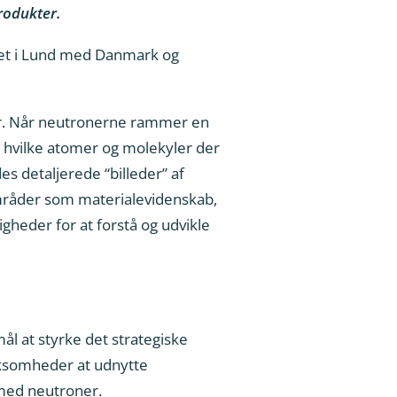
rodukter.
gget i Lund med Danmark og
er. Når neutronerne rammer en
, hvilke atomer og molekyler der
es detaljerede “billeder” af
mråder som materialevidenskab,
gheder for at forstå og udvikle
mål at styrke det strategiske
rksomheder at udnytte
 med neutroner.