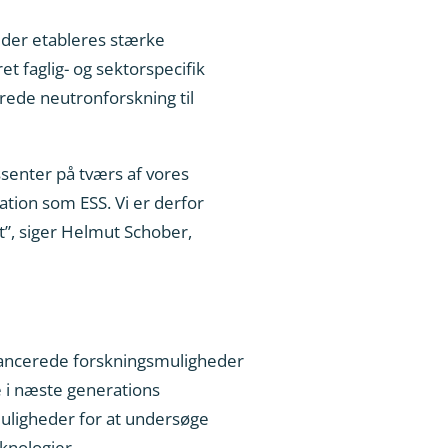
t der etableres stærke
t faglig- og sektorspecifik
erede neutronforskning til
senter på tværs af vores
tion som ESS. Vi er derfor
t”, siger Helmut Schober,
 avancerede forskningsmuligheder
 i næste generations
muligheder for at undersøge
knologier.