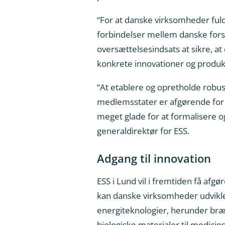
“For at danske virksomheder fuld
forbindelser mellem danske forsk
oversættelsesindsats at sikre, at
konkrete innovationer og produkte
“At etablere og opretholde robu
medlemsstater er afgørende for 
meget glade for at formalisere o
generaldirektør for ESS.
Adgang til innovation
ESS i Lund vil i fremtiden få af
kan danske virksomheder udvikl
energiteknologier, herunder bræn
biologiske materialer til medicin