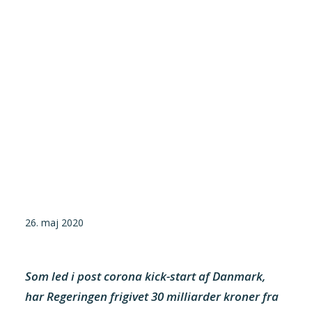
Tilmeld nyhedsbrev
Presse og pressemeddelelser
Kontakt
Dansk
English
Danske Testfaciliteter
26. maj 2020
Som led i post corona kick-start af Danmark,
har Regeringen frigivet 30 milliarder kroner fra