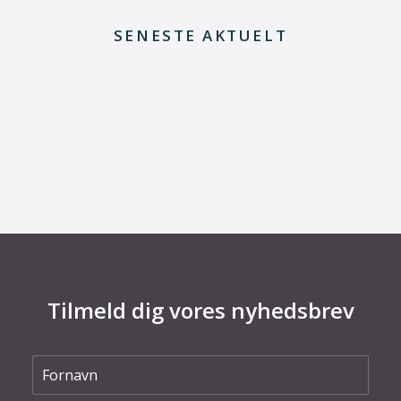
SENESTE AKTUELT
29. juni 2026
Kommentar til Folketingets akutpakke for
elnettet
Tilmeld dig vores nyhedsbrev