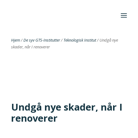
Hjem
/
De syv GTS-Institutter
/
Teknologisk Institut
/
Undgå nye
skader, når I renoverer
Foreningen
Institutter
Aktuelt
Cases
Undgå nye skader, når I
renoverer
Search