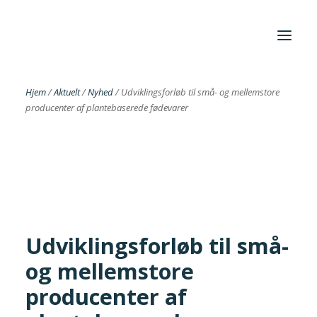
Hjem
/
Aktuelt
/
Nyhed
/
Udviklingsforløb til små- og mellemstore
producenter af plantebaserede fødevarer
Foreningen
Institutter
Aktuelt
Cases
Udviklingsforløb til små-
og mellemstore
Search
producenter af