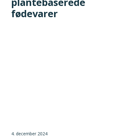
plantebaserede
Tilmeld nyhedsbrev
fødevarer
Presse og pressemeddelelser
Kontakt
Dansk
English
Danske Testfaciliteter
4. december 2024