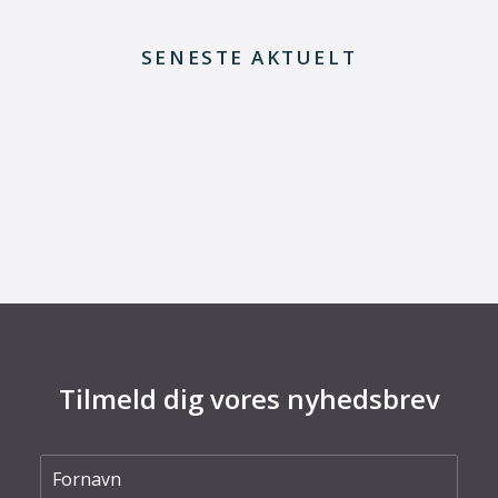
SENESTE AKTUELT
29. juni 2026
Kommentar til Folketingets akutpakke for
elnettet
Tilmeld dig vores nyhedsbrev