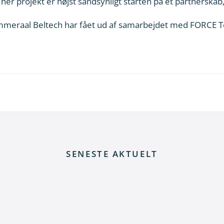
er projekt er højst sandsynligt starten på et partnerskab
mmeraal Beltech har fået ud af samarbejdet med FORCE 
SENESTE AKTUELT
rt fra skrotning