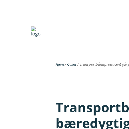
Hjem
/
Cases
/
Transportbåndproducent går f
Transportb
bæredygtig