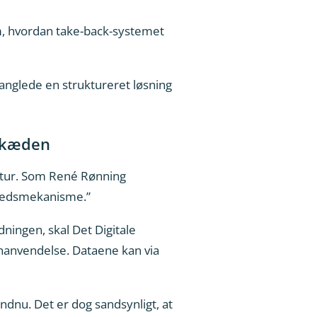
, hvordan take-back-systemet
 manglede en struktureret løsning
dikæden
retur. Som René Rønning
rhedsmekanisme.”
ningen, skal Det Digitale
anvendelse. Dataene kan via
endnu. Det er dog sandsynligt, at