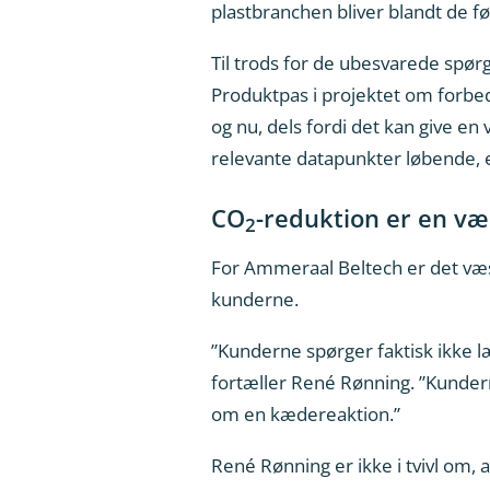
plastbranchen bliver blandt de fø
Til trods for de ubesvarede spø
Produktpas i projektet om forbedr
og nu, dels fordi det kan give e
relevante datapunkter løbende, e
CO
-reduktion er en væ
2
For Ammeraal Beltech er det væs
kunderne.
”Kunderne spørger faktisk ikke 
fortæller René Rønning. ”Kundern
om en kædereaktion.”
René Rønning er ikke i tvivl om