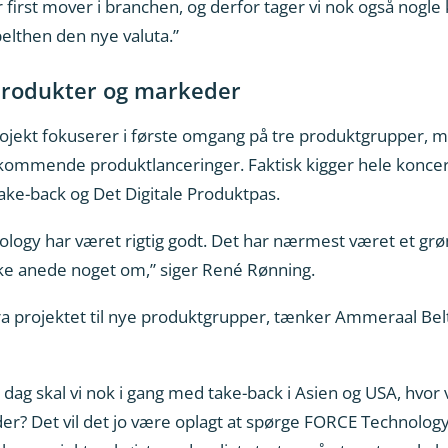
 first mover i branchen, og derfor tager vi nok også nogle
elthen den nye valuta.”
 produkter og markeder
jekt fokuserer i første omgang på tre produktgrupper, m
lle kommende produktlanceringer. Faktisk kigger hele konc
ake-back og Det Digitale Produktpas.
y har været rigtig godt. Det har nærmest været et grønt 
ikke anede noget om,” siger René Rønning.
fra projektet til nye produktgrupper, tænker Ammeraal Be
ag skal vi nok i gang med take-back i Asien og USA, hvor v
? Det vil det jo være oplagt at spørge FORCE Technology 