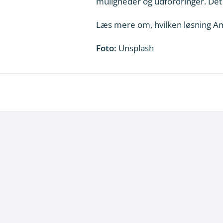
muligheder og udfordringer. Det h
Læs mere om, hvilken løsning A
Foto:
Unsplash
8. juli 2026
Dansk udviklingsprojekt vil redde printko