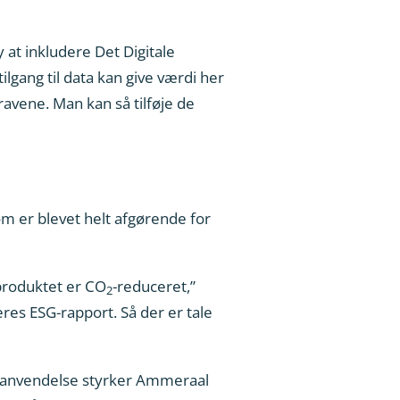
at inkludere Det Digitale
lgang til data kan give værdi her
avene. Man kan så tilføje de
m er blevet helt afgørende for
produktet er CO
-reduceret,”
2
eres ESG-rapport. Så der er tale
enanvendelse styrker Ammeraal