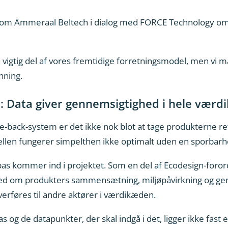
kom Ammeraal Beltech i dialog med FORCE Technology om
 en vigtig del af vores fremtidige forretningsmodel, men vi
nning.
s: Data giver gennemsigtighed i hele vær
ke-back-system er det ikke nok blot at tage produkterne 
ellen fungerer simpelthen ikke optimalt uden en sporba
pas kommer ind i projektet. Som en del af Ecodesign-forord
ed om produkters sammensætning, miljøpåvirkning og gen
verføres til andre aktører i værdikæden.
s og de datapunkter, der skal indgå i det, ligger ikke fast 