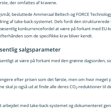
rste, der omfattes af kravene.
rgsmål, besluttede Ammeraal Beltech og FORCE Technology 
ing af take-back-systemet. Dels fordi den strukturerede ti
n væsentlig konkurrencefordel at være på forkant med EU-kr
fterhånden som de specifikke krav bliver kendt.
sentlig salgsparameter
entligt at være på forkant med den grønne dagsorden, so
længere efter prisen som det første, men om hvor meget 
e skal jo også ud at finde alle deres CO
-reduktioner til d
2
, at arbejdet med take-back-systemet og dokumenteret g