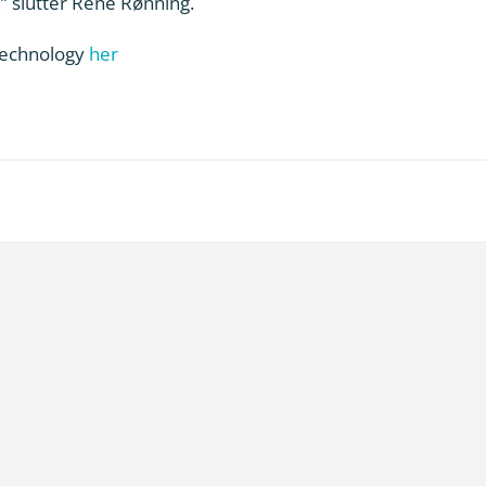
,” slutter René Rønning.
Technology
her