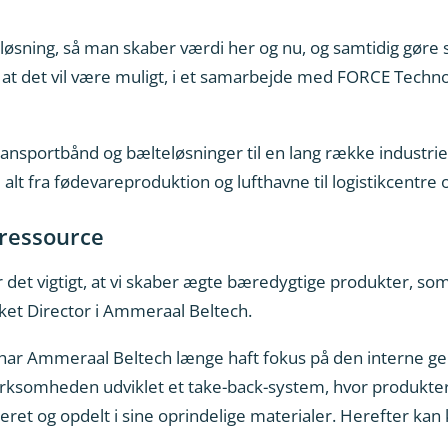
sning, så man skaber værdi her og nu, og samtidig gøre sig
, at det vil være muligt, i et samarbejde med FORCE Techn
nsportbånd og bælteløsninger til en lang række industri
i alt fra fødevareproduktion og lufthavne til logistikcentre 
l ressource
er det vigtigt, at vi skaber ægte bæredygtige produkter, s
et Director i Ammeraal Beltech.
 har Ammeraal Beltech længe haft fokus på den interne ge
irksomheden udviklet et take-back-system, hvor produktern
rteret og opdelt i sine oprindelige materialer. Herefter 