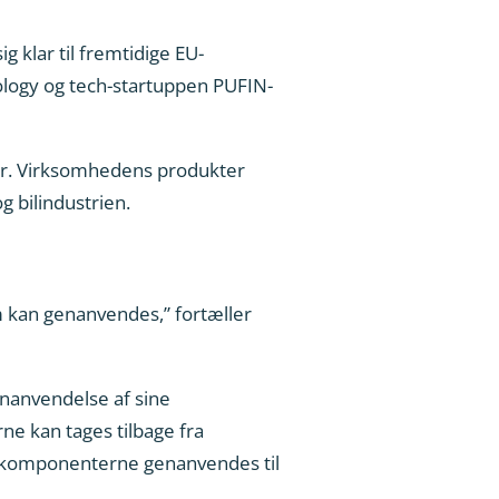
 klar til fremtidige EU-
ology og tech-startuppen PUFIN-
er. Virksomhedens produkter
og bilindustrien.
om kan genanvendes,” fortæller
nanvendelse af sine
e kan tages tilbage fra
kan komponenterne genanvendes til