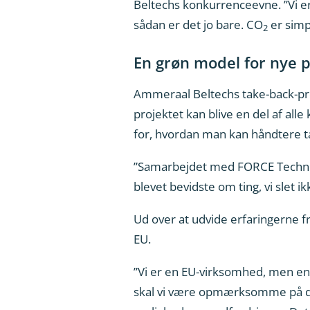
Beltechs konkurrenceevne. ”Vi er
sådan er det jo bare. CO
er simp
2
En grøn model for nye
Ammeraal Beltechs take-back-pro
projektet kan blive en del af a
for, hvordan man kan håndtere t
”Samarbejdet med FORCE Technolog
blevet bevidste om ting, vi slet 
Ud over at udvide erfaringerne 
EU.
”Vi er en EU-virksomhed, men en d
skal vi være opmærksomme på der