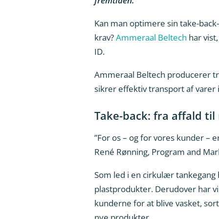
fremtiden.
Kan man optimere sin take-back-lø
krav?
Ammeraal Beltech
har vist
ID.
Ammeraal Beltech producerer tra
sikrer effektiv transport af varer 
Take-back: fra affald ti
”For os – og for vores kunder – 
René Rønning, Program and Mark
Som led i en cirkulær tankegang
plastprodukter. Derudover har v
kunderne for at blive vasket, so
nye produkter.