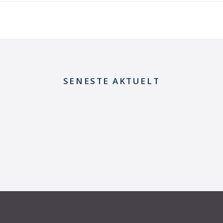
SENESTE AKTUELT
8. juli 2026
Dansk udviklingsprojekt vil redde printkort fra
skrotning