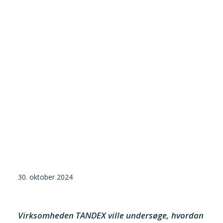
Tilmeld nyhedsbrev
Presse og pressemeddelelser
Kontakt
Dansk
English
Danske Testfaciliteter
30. oktober 2024
Virksomheden TANDEX ville undersøge, hvordan