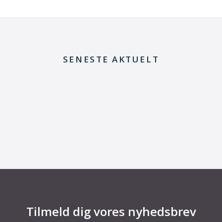
SENESTE AKTUELT
8. juli 2026
Dansk udviklingsprojekt vil redde printkort fra
skrotning
Tilmeld dig vores nyhedsbrev