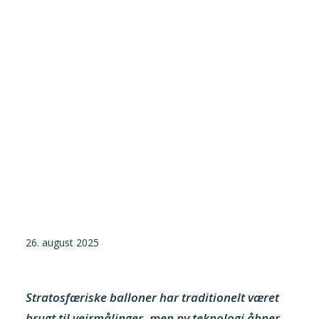
Tilmeld nyhedsbrev
Presse og pressemeddelelser
Kontakt
Dansk
English
Danske Testfaciliteter
26. august 2025
Stratosfæriske balloner har traditionelt været
brugt til vejrmålinger, men ny teknologi åbner