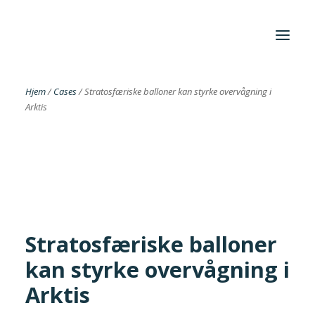
Hjem
/
Cases
/
Stratosfæriske balloner kan styrke overvågning i
Arktis
Foreningen
Institutter
Aktuelt
Cases
Stratosfæriske balloner
kan styrke overvågning i
Search
Arktis