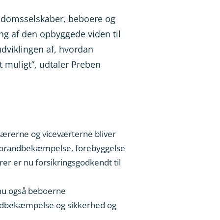
jendomsselskaber, beboere og
ng af den opbyggede viden til
udviklingen af, hvordan
muligt”, udtaler Preben
nærerne og viceværterne bliver
i brandbekæmpelse, forebyggelse
r er nu forsikringsgodkendt til
nu også beboerne
ndbekæmpelse og sikkerhed og