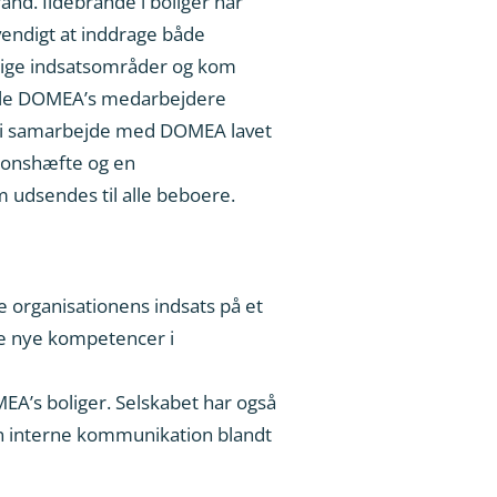
rand. Ildebrande i boliger har
vendigt at inddrage både
ndige indsatsområder og kom
skulle DOMEA’s medarbejdere
ar i samarbejde med DOMEA lavet
tionshæfte og en
udsendes til alle beboere.
e organisationens indsats på et
gge nye kompetencer i
EA’s boliger. Selskabet har også
en interne kommunikation blandt