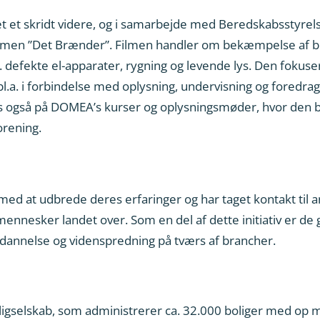
et et skridt videre, og i samarbejde med Beredskabsstyrel
ilmen ”Det Brænder”. Filmen handler om bekæmpelse af bra
 defekte el-apparater, rygning og levende lys. Den fokuse
.a. i forbindelse med oplysning, undervisning og foredra
ses også på DOMEA’s kurser og oplysningsmøder, hvor den 
orening.
ed at udbrede deres erfaringer og har taget kontakt til 
ennesker landet over. Som en del af dette initiativ er de
dannelse og videnspredning på tværs af brancher.
gselskab, som administrerer ca. 32.000 boliger med op 