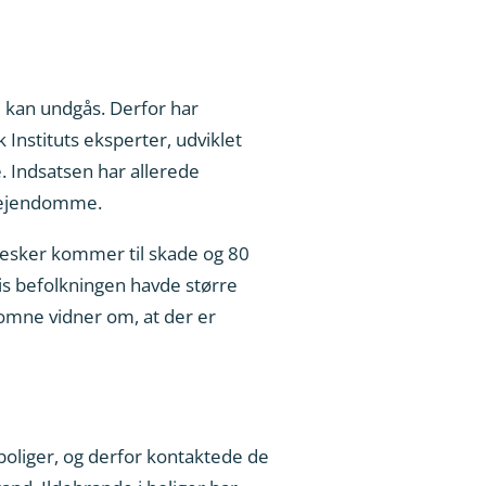
 kan undgås. Derfor har
nstituts eksperter, udviklet
 Indsatsen har allerede
e ejendomme.
esker kommer til skade og 80
s befolkningen havde større
komne vidner om, at der er
 boliger, og derfor kontaktede de