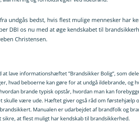
fra undgås bedst, hvis flest mulige mennesker har ke
er DBI os nu med at øge kendskabet til brandsikker
reben Christensen.
t lave informationshæftet ”Brandsikker Bolig”, som deles
ger, hvad beboerne kan gøre for at undgå ildebrande, og hv
g hvordan brande typisk opstår, hvordan man kan forebygge
skulle være ude. Hæftet giver også råd om førstehjælp og 
brandsikkert. Manualen er udarbejdet af brandfolk og bra
ikre, at flest muligt har kendskab til brandsikkerhed.