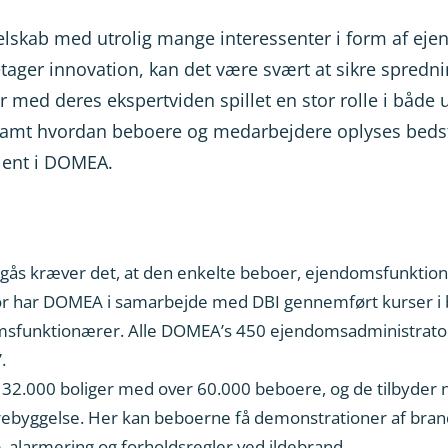
selskab med utrolig mange interessenter i form af e
tager innovation, kan det være svært at sikre spredni
r med deres ekspertviden spillet en stor rolle i både 
amt hvordan beboere og medarbejdere oplyses bedst 
lent i DOMEA.
ndgås kræver det, at den enkelte beboer, ejendomsfunktio
or har DOMEA i samarbejde med DBI gennemført kurser 
msfunktionærer. Alle DOMEA’s 450 ejendomsadministratore
.
2.000 boliger med over 60.000 beboere, og de tilbyder 
ebyggelse. Her kan beboerne få demonstrationer af bra
 alarmering og forholdsregler ved ildebrand.