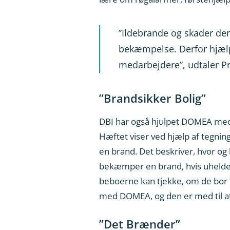
”Ildebrande og skader der
bekæmpelse. Derfor hjælp
medarbejdere”, udtaler P
”Brandsikker Bolig”
DBI har også hjulpet DOMEA med a
Hæftet viser ved hjælp af tegnin
en brand. Det beskriver, hvor o
bekæmper en brand, hvis uheldet 
beboerne kan tjekke, om de bor 
med DOMEA, og den er med til at s
”Det Brænder”