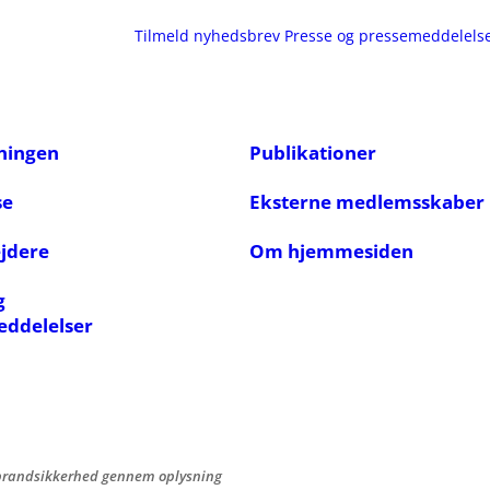
Tilmeld nyhedsbrev
Presse og pressemeddelels
ningen
Publikationer
se
Eksterne medlemsskaber
jdere
Om hjemmesiden
g
eddelelser
 brandsikkerhed gennem oplysning