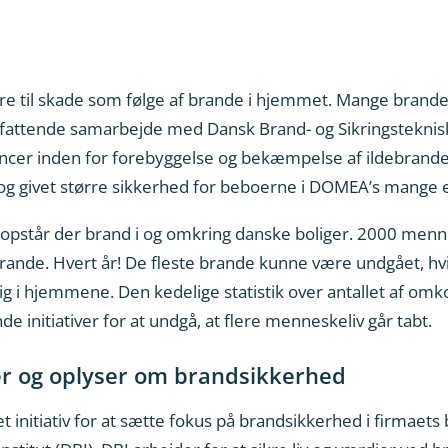
 til skade som følge af brande i hjemmet. Mange brande
fattende samarbejde med Dansk Brand- og Sikringsteknisk I
cer inden for forebyggelse og bekæmpelse af ildebrande.
e og givet større sikkerhed for beboerne i DOMEA’s mang
opstår der brand i og omkring danske boliger. 2000 menn
de. Hvert år! De fleste brande kunne være undgået, hvi
ig i hjemmene. Den kedelige statistik over antallet af om
de initiativer for at undgå, at flere menneskeliv går tabt.
 og oplyser om brandsikkerhed
initiativ for at sætte fokus på brandsikkerhed i firmaets