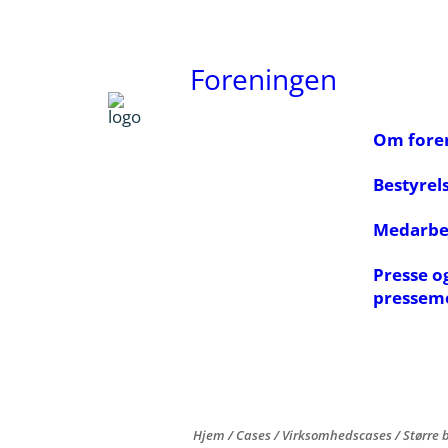
Foreningen
Om fore
Bestyrel
Medarbe
Presse o
pressem
Hjem
/
Cases
/
Virksomhedscases
/
Større