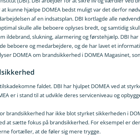
stitut (DBI). DBI arbejder for at sikre liv og værdier ved b
or at kunne hjælpe DOMEA bedst muligt var det derfor nød
arbejdelsen af en indsatsplan. DBI kortlagde alle nødve
en optimal skulle alle beboere oplyses bredt, og samtidig 
om ildebrand, slukning, alarmering og førstehjælp. DBI h
åde beboere og medarbejdere, og de har lavet et informa
oplyser DOMEA om brandsikkerhed i DOMEA Magasinet, som 
dsikkerhed
g tilskadekomne faldet. DBI har hjulpet DOMEA ved at styrk
OMEA er i stand til at udvikle deres serviceniveau og opby
r brandsikkerhed har ikke blot styrket sikkerheden i DOM
ved at sætte fokus på brandsikkerhed. For eksempel er d
e fortæller, at de føler sig mere trygge.