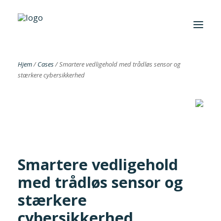
Hjem
/
Cases
/
Smartere vedligehold med trådløs sensor og
stærkere cybersikkerhed
Foreningen
Institutter
Aktuelt
Cases
Smartere vedligehold
med trådløs sensor og
stærkere
Search
cybersikkerhed