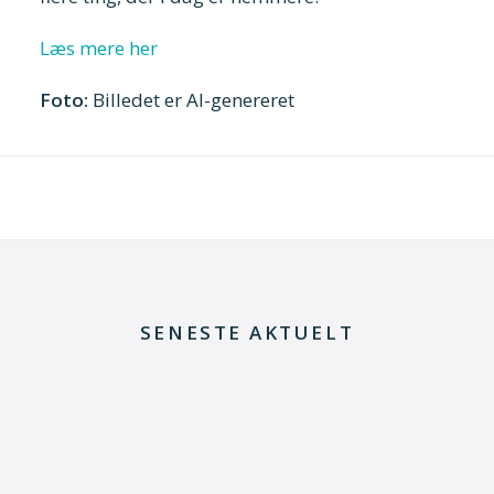
Læs mere her
Foto:
Billedet er AI-genereret
SENESTE AKTUELT
8. juli 2026
Dansk udviklingsprojekt vil redde printkort fra
skrotning