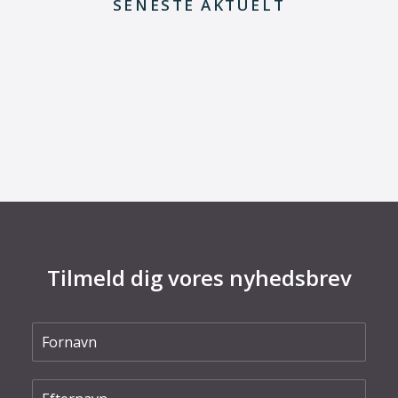
SENESTE AKTUELT
29. juni 2026
Kommentar til Folketingets akutpakke for
elnettet
Tilmeld dig vores nyhedsbrev