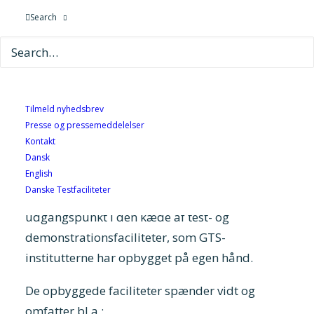
ofte i brugen af ny viden og teknologi. Men
Search
hvordan omsætter du den gode idé til innovative
løsninger? En af mulighederne er et samarbejde
om innovation med GTS-institutter.
Af Dorthe Sjøbeck Christiansen,
Tilmeld nyhedsbrev
informationschef i GTS-foreningen
Presse og pressemeddelelser
Kontakt
Hver år har GTS-institutterne mere end 17.000
Dansk
English
private og offentlige virksomhedskunder i hele
Danske Testfaciliteter
Danmark. Ofte tager samarbejdet
udgangspunkt i den kæde af test- og
demonstrationsfaciliteter, som GTS-
institutterne har opbygget på egen hånd.
De opbyggede faciliteter spænder vidt og
omfatter bl.a.: