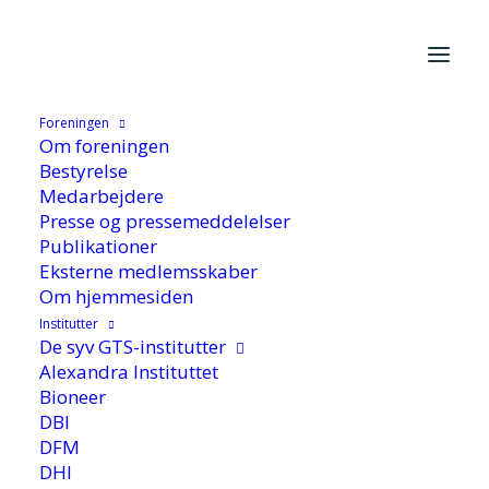
Foreningen
Hjem
/
Aktuelt
/
Nyhed
/
Samarbejde om innovation med
Om foreningen
udspring i testfaciliteter
Bestyrelse
Medarbejdere
Presse og pressemeddelelser
Publikationer
Eksterne medlemsskaber
Om hjemmesiden
Institutter
De syv GTS-institutter
Samarbejde om
Alexandra Instituttet
Bioneer
innovation med
DBI
DFM
udspring i testfaciliteter
DHI