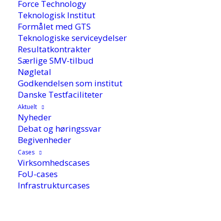
Force Technology
Teknologisk Institut
Formålet med GTS
Teknologiske serviceydelser
Resultatkontrakter
Særlige SMV-tilbud
Nøgletal
Godkendelsen som institut
Danske Testfaciliteter
Aktuelt
Nyheder
Debat og høringssvar
Begivenheder
Cases
Virksomhedscases
FoU-cases
13. januar 2020
Infrastrukturcases
Nøglen til en mere innovativ virksomhed findes