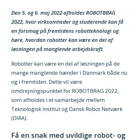
Tilmeld nyhedsbrev
Den 5. og 6. maj 2022 afholdes ROBOTBRAG
Presse og pressemeddelelser
2022, hvor virksomheder og studerende kan få
en forsmag på fremtidens robotteknologi og
Kontakt
høre, hvordan robotter kan være en del af
Dansk
løsningen på manglende arbejdskraft.
English
Robotter kan være en del af løsningen på de
mange manglende hænder i Danmark både nu
Danske Testfaciliteter
og i fremtiden. Dette vil være
omdrejningspunktet for ROBOTBRAG 2022,
som afholdes i et samarbejde mellem
Teknologisk Institut og Dansk Robot Netværk
(DIRA).
Få en snak med uvildige robot- og