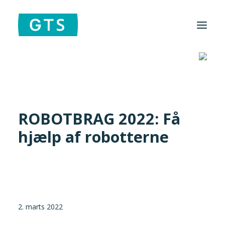
Hjem
/
De syv GTS-Institutter
/
Teknologisk Institut
/
ROBOTBRAG
2022: Få hjælp af robotterne
Foreningen
Institutter
ROBOTBRAG 2022: Få
Aktuelt
hjælp af robotterne
Cases
Search
2. marts 2022