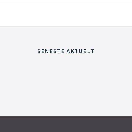
SENESTE AKTUELT
29. juni 2026
Kommentar til Folketingets akutpakke for
elnettet