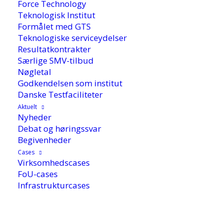
Force Technology
Teknologisk Institut
Formålet med GTS
Teknologiske serviceydelser
Resultatkontrakter
Særlige SMV-tilbud
Nøgletal
2. september 2019
Godkendelsen som institut
Danske Testfaciliteter
Aktuelt
Nyheder
Har du brug for at få afprøvet nye recepter,
Debat og høringssvar
ingredienser eller additiver til dyrefoder eller
Begivenheder
fødevarer? Teknologisk Institut har opbygget et
Cases
Virksomhedscases
1.300 m2 forsøgsanlæg til både test og
FoU-cases
produktion i pilotskala.
Infrastrukturcases
Forsøgsanlægget ligger i Sdr. Stenderup lige
uden for Kolding, og her kan du foretage dine