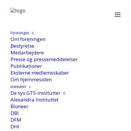
Hjem
/
Aktuelt
/
Nyhed
/
Pilotproduktion af foder, fødevarer og
biomasse
Foreningen
Om foreningen
Bestyrelse
Medarbejdere
Presse og pressemeddelelser
Publikationer
Pilotproduktion af foder,
Eksterne medlemsskaber
fødevarer og biomasse
Om hjemmesiden
Institutter
De syv GTS-institutter
Alexandra Instituttet
Bioneer
DBI
DFM
DHI