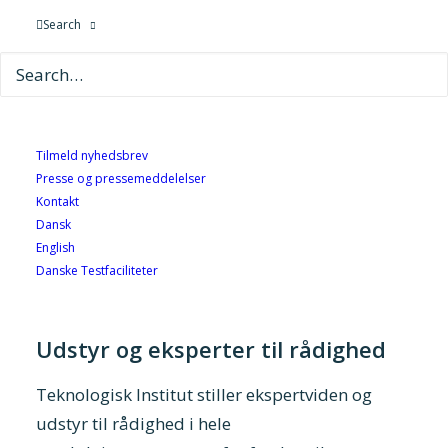
forsøg under kontrollerede forhold, indhente
Search
pålidelige data og desuden få stærk faglig
sparring.
Det giver dig en unik mulighed for at få
bekræftet, om dit produkt er produktionsklar
Tilmeld nyhedsbrev
til markedet. Du er velkommen til selv at være
Presse og pressemeddelelser
Kontakt
til stede ved afviklingen af testkørslerne. Du
Dansk
kan også levere en færdig testplan eller
English
alternativt udarbejde planen i samarbejde
Danske Testfaciliteter
med Teknologisk Institut.
Udstyr og eksperter til rådighed
Teknologisk Institut stiller ekspertviden og
udstyr til rådighed i hele