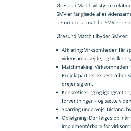
Øresund Match vil styrke relatio
SMV’er får glæde af et vidensama
nemmere at matche SMV’erne me
Øresund Match tilbyder SMV’er:
Afklaring: Virksomheden får spa
vidensamarbejde, og hvilken t
Matchmaking: Virksomheden får
Projektpartnerne bestræber sig
drejer sig om.
Konkretisering og igangsætning
forventninger – og sætte vide
Sparring undervejs: Bistand, h
Opfølgning: Der følges op, når 
implementérbare for virksom