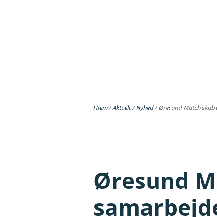
Hjem
/
Aktuelt
/
Nyhed
/
Øresund Match skaber
Øresund Ma
samarbejde