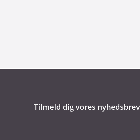
29. juni 2026
Kommentar til Folketingets akutpakke for
Tilmeld dig vores nyhedsbrev