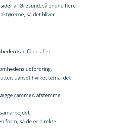
sider af Øresund, så endnu flere
ktørerne, så det bliver
omheden kan få ud af et
ksomhedens udfordring.
utter, uanset hvilket tema, det
fastlægge rammer, afstemme
ensamarbejdet.
en form, så de er direkte