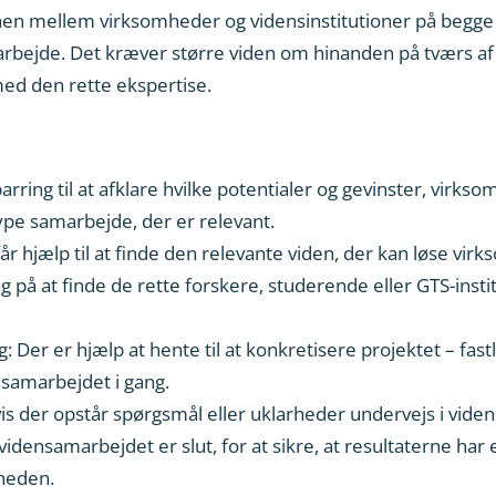
nen mellem virksomheder og vidensinstitutioner på begge 
rbejde. Det kræver større viden om hinanden på tværs af a
d den rette ekspertise.
rring til at afklare hvilke potentialer og gevinster, virks
ype samarbejde, der er relevant.
 hjælp til at finde den relevante viden, der kan løse vir
 på at finde de rette forskere, studerende eller GTS-instit
: Der er hjælp at hente til at konkretisere projektet – 
nsamarbejdet i gang.
vis der opstår spørgsmål eller uklarheder undervejs i vid
vidensamarbejdet er slut, for at sikre, at resultaterne har 
heden.