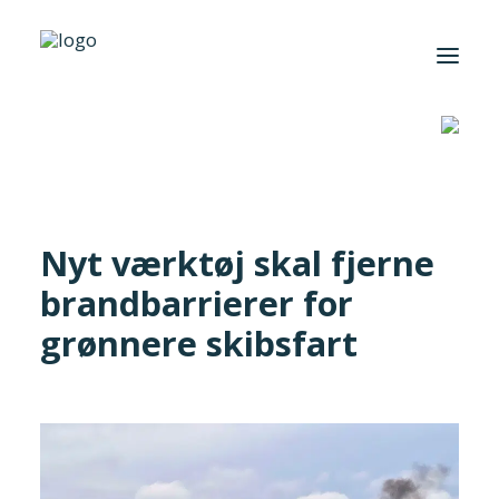
Hjem
/
Cases
/
Nyt værktøj skal fjerne brandbarrierer for grønnere
skibsfart
Foreningen
Institutter
Nyt værktøj skal fjerne
Aktuelt
brandbarrierer for
Cases
grønnere skibsfart
Search