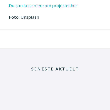
Du kan læse mere om projektet her
Foto:
Unsplash
SENESTE AKTUELT
8. juli 2026
Dansk udviklingsprojekt vil redde printkort fra
skrotning